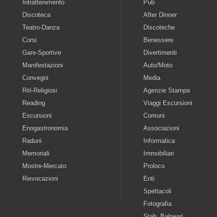
Intrattenimento
Pub
Discoteca
After Dinner
Teatro-Danza
Discoteche
Corsi
Benessere
Gare-Sportive
Divertimenti
Manifestazioni
Auto/Moto
Convegni
Media
Riti-Religiosi
Agenzie Stampa
Reading
Viaggi Escursioni
Escursioni
Comuni
Enogastronomia
Associazioni
Raduni
Informatica
Memoriali
Immobiliari
Mostre-Mercato
Proloco
Rievocazioni
Enti
Spettacoli
Fotografia
Stab. Balneari