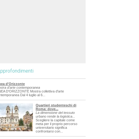
pprofondimenti
nea d'Orizzonte
stra d'arte contemporanea
NEA D'ORIZZONTE Mostra collettiva d'arte
ntemporanea Dal 4 luglio al 6...
Quartieri studenteschi di
Roma: dove...
La dimensione del tessuto
urbano rende la logistica...
Scegliere la capitale come
meta per il proprio percorso
universitario significa
confrontarsi con...