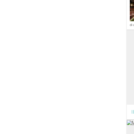
di 
I