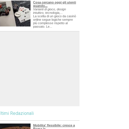
Cosa cercano oggi gli utenti
quando...
Varianti di gioco, design
intuitivo, tecnologia,...
La scelta di un gioco da casinò
online segue logiche sempre
più complesse rispetto al
passato. Le...
ltimi Redazionali
Mobilita' flessibile: cresce a
Roma la...