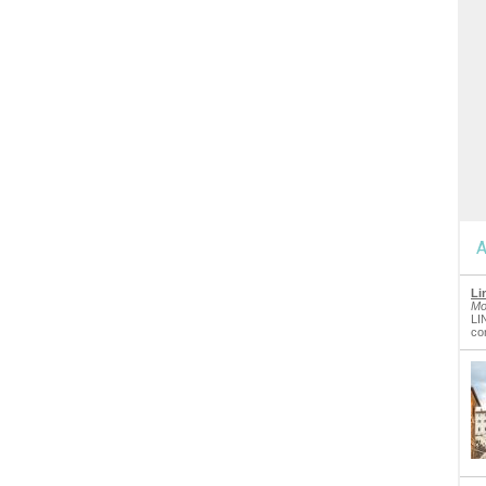
A
Li
Mo
LI
co