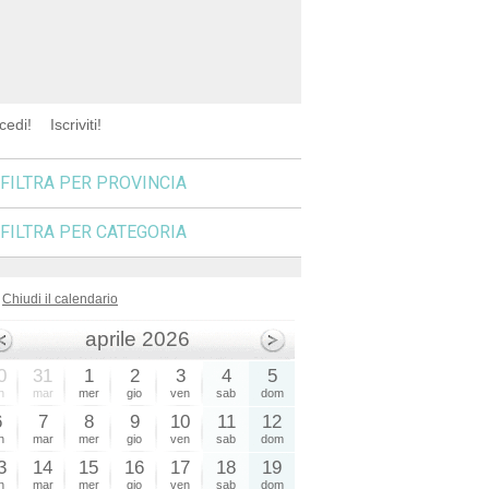
cedi!
Iscriviti!
FILTRA PER PROVINCIA
FILTRA PER CATEGORIA
Chiudi il calendario
aprile 2026
0
31
1
2
3
4
5
n
mar
mer
gio
ven
sab
dom
6
7
8
9
10
11
12
n
mar
mer
gio
ven
sab
dom
3
14
15
16
17
18
19
n
mar
mer
gio
ven
sab
dom