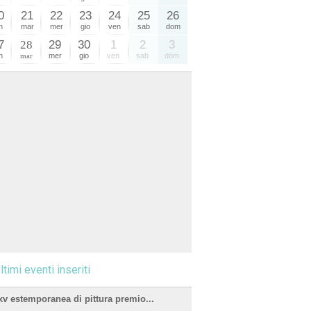
0
21
22
23
24
25
26
n
mar
mer
gio
ven
sab
dom
7
28
29
30
1
2
3
n
mar
mer
gio
ven
sab
dom
ltimi eventi inseriti
xv estemporanea di pittura premio...