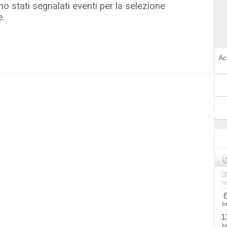
o stati segnalati eventi per la selezione
e.
Ac
3
lu
lu
1
lu