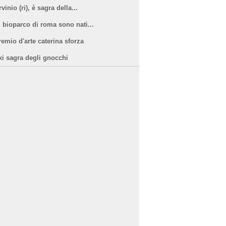
vinio (ri), è sagra della...
l bioparco di roma sono nati...
remio d'arte caterina sforza
xi sagra degli gnocchi