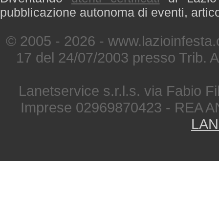
pubblicazione autonoma di eventi, artic
© 2005 - 2026 - www.lazioinfesta
17 del 24/07/2003 presso Trib. 
Lanetservice s.r.l.s. via Fabio Fi
Imprese 02969870423 - REA A
LAN