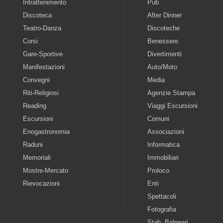
Intrattenimento
Pub
Discoteca
After Dinner
Teatro-Danza
Discoteche
Corsi
Benessere
Gare-Sportive
Divertimenti
Manifestazioni
Auto/Moto
Convegni
Media
Riti-Religiosi
Agenzie Stampa
Reading
Viaggi Escursioni
Escursioni
Comuni
Enogastronomia
Associazioni
Raduni
Informatica
Memoriali
Immobiliari
Mostre-Mercato
Proloco
Rievocazioni
Enti
Spettacoli
Fotografia
Stab. Balneari