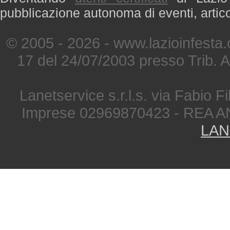
pubblicazione autonoma di eventi, artic
© 2005 - 2026 - www.lazioinfesta
17 del 24/07/2003 presso Trib. 
Lanetservice s.r.l.s. via Fabio Fi
Imprese 02969870423 - REA A
LAN