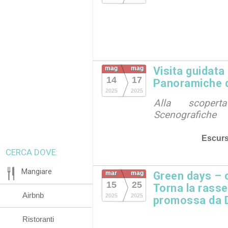
mag
mag
Visita guidata
14
17
Panoramiche 
2025
2025
Alla scoper
Scenografiche
Escurs
CERCA DOVE:
Mangiare
mar
mag
Green days – c
15
25
Torna la rass
Airbnb
2025
2025
promossa da 
Ristoranti