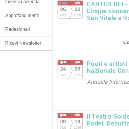
Inserisci azienda
mag
giu
CANTUS DEI - V
06
22
Cinque concert
Approfondimenti
2025
2025
San Vitale a 
Redazionali
Co
Ricevi Newsletter
gen
giu
Poeti e artisti
24
06
Nazionale Cen
2025
2025
Annuale Internaz
gen
dic
Il Teatro Gold
09
19
Padel. Debutta
2025
2025