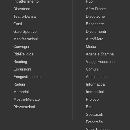
Intrattenimento
Pub
Discoteca
After Dinner
Teatro-Danza
Discoteche
Corsi
Benessere
Gare-Sportive
Divertimenti
Manifestazioni
Auto/Moto
Convegni
Media
Riti-Religiosi
Agenzie Stampa
Reading
Viaggi Escursioni
Escursioni
Comuni
Enogastronomia
Associazioni
Raduni
Informatica
Memoriali
Immobiliari
Mostre-Mercato
Proloco
Rievocazioni
Enti
Spettacoli
Fotografia
Stab. Balneari