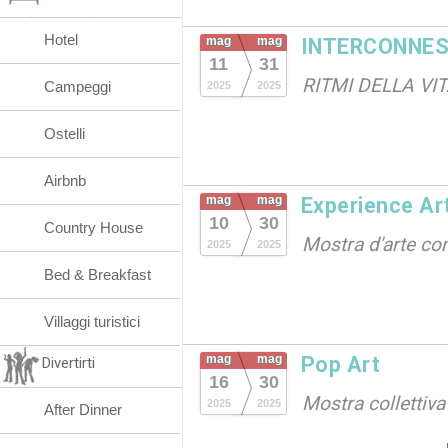
Hotel
mag
mag
INTERCONNES
11
31
RITMI DELLA VI
Campeggi
2025
2025
Ostelli
Airbnb
mag
mag
Experience Ar
10
30
Country House
Mostra d'arte c
2025
2025
Bed & Breakfast
Villaggi turistici
mag
mag
Pop Art
Divertirti
16
30
Mostra collettiva
2025
2025
After Dinner