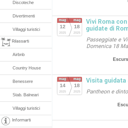
Discoteche
Divertimenti
mag
mag
Vivi Roma con 
12
18
guidate di Ro
Villaggi turistici
2025
2025
Passeggiate e Vi
Rilassarti
Domenica 18 Ma
Airbnb
Escurs
Country House
mag
mag
Visita guidata
Benessere
14
18
Pantheon e dinto
2025
2025
Stab. Balneari
Escu
Villaggi turistici
Informarti