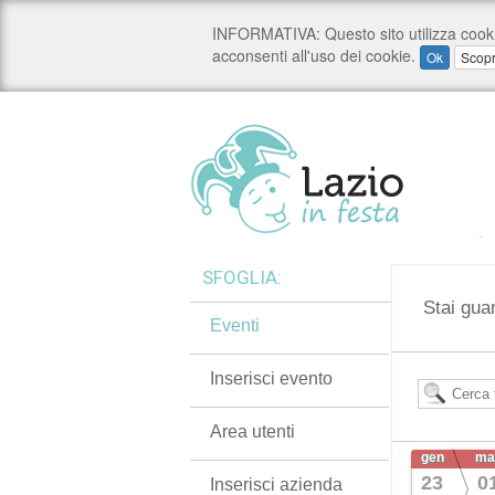
SFOGLIA:
Stai gua
Eventi
Inserisci evento
Area utenti
gen
ma
23
0
Inserisci azienda