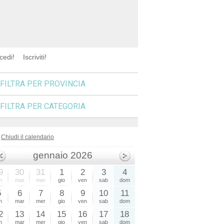
cedi!
Iscriviti!
FILTRA PER PROVINCIA
FILTRA PER CATEGORIA
Chiudi il calendario
gennaio 2026
9
30
31
1
2
3
4
n
mar
mer
gio
ven
sab
dom
5
6
7
8
9
10
11
n
mar
mer
gio
ven
sab
dom
2
13
14
15
16
17
18
n
mar
mer
gio
ven
sab
dom