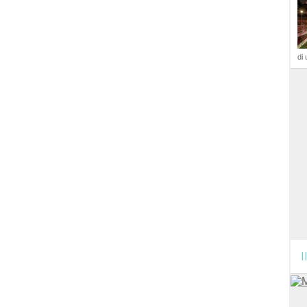
di 
I