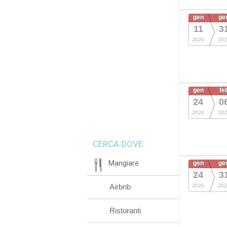
gen
ge
11
3
2026
202
gen
fe
24
0
2026
202
CERCA DOVE:
Mangiare
gen
ge
24
3
Airbnb
2026
202
Ristoranti