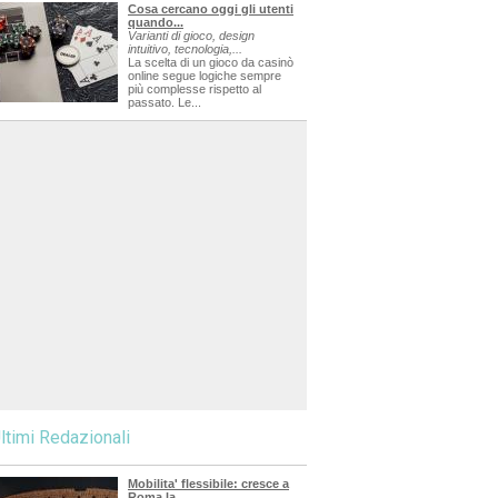
Cosa cercano oggi gli utenti
quando...
Varianti di gioco, design
intuitivo, tecnologia,...
La scelta di un gioco da casinò
online segue logiche sempre
più complesse rispetto al
passato. Le...
ltimi Redazionali
Mobilita' flessibile: cresce a
Roma la...