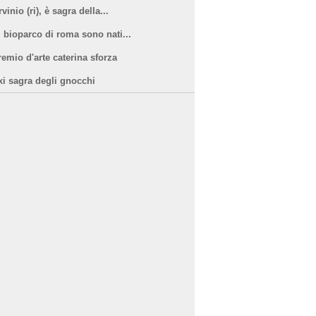
vinio (ri), è sagra della...
l bioparco di roma sono nati...
remio d'arte caterina sforza
xi sagra degli gnocchi