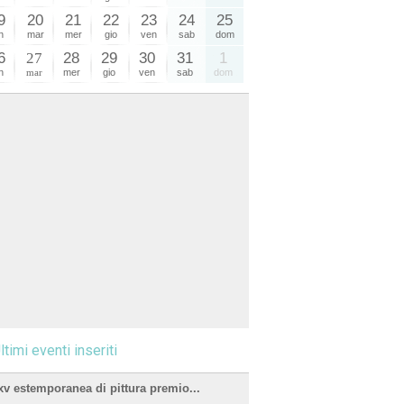
9
20
21
22
23
24
25
n
mar
mer
gio
ven
sab
dom
6
27
28
29
30
31
1
n
mar
mer
gio
ven
sab
dom
ltimi eventi inseriti
xv estemporanea di pittura premio...