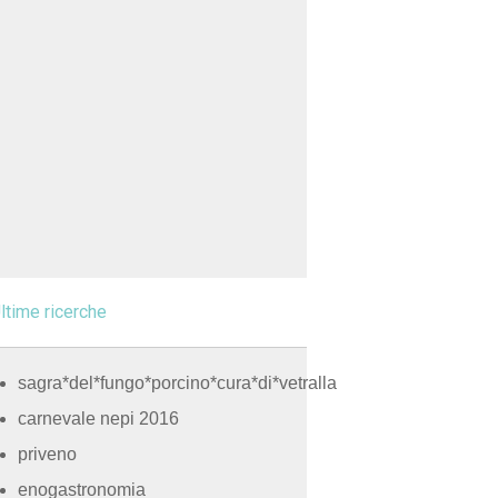
ltime ricerche
sagra*del*fungo*porcino*cura*di*vetralla
carnevale nepi 2016
priveno
enogastronomia