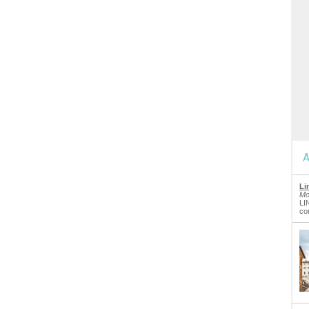
A
Li
Mo
LI
co