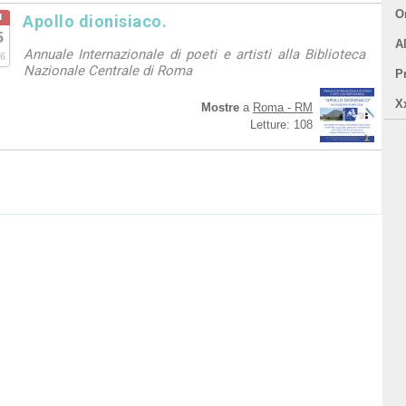
Or
u
Apollo dionisiaco.
5
A
Annuale Internazionale di poeti e artisti alla Biblioteca
6
Nazionale Centrale di Roma
P
X
Mostre
a
Roma - RM
Letture: 108