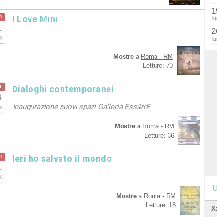
1
n
I Love Mini
lu
1
2
6
lu
Mostre
a
Roma - RM
Letture: 70
b
Dialoghi contemporanei
6
Inaugurazione nuovi spazi Galleria Ess&rrE
6
Mostre
a
Roma - RM
Letture: 36
n
Ieri ho salvato il mondo
1
6
U
Mostre
a
Roma - RM
Letture: 18
X