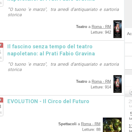
6
"'O tuono 'e marzo", tra arredi d'antiquariato e sartoria
storica
Teatro
a
Roma - RM
Letture: 942
Ac
r
Il fascino senza tempo del teatro
1
napoletano: al Prati Fabio Gravina
6
"'O tuono 'e marzo", tra arredi d'antiquariato e sartoria
storica
Teatro
a
Roma - RM
Letture: 914
b
EVOLUTION - Il Circo del Futuro
2
8
lu
6
lu
Spettacoli
a
Roma - RM
1
Letture: 88
lu