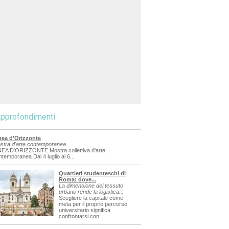
pprofondimenti
nea d'Orizzonte
stra d'arte contemporanea
NEA D'ORIZZONTE Mostra collettiva d'arte
ntemporanea Dal 4 luglio al 6...
Quartieri studenteschi di
Roma: dove...
La dimensione del tessuto
urbano rende la logistica...
Scegliere la capitale come
meta per il proprio percorso
universitario significa
confrontarsi con...