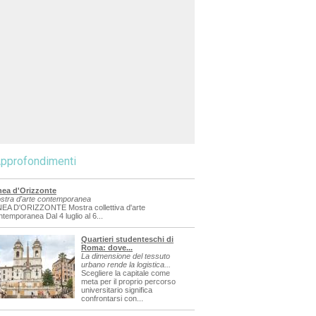
pprofondimenti
nea d'Orizzonte
stra d'arte contemporanea
NEA D'ORIZZONTE Mostra collettiva d'arte
ntemporanea Dal 4 luglio al 6...
Quartieri studenteschi di
Roma: dove...
La dimensione del tessuto
urbano rende la logistica...
Scegliere la capitale come
meta per il proprio percorso
universitario significa
confrontarsi con...