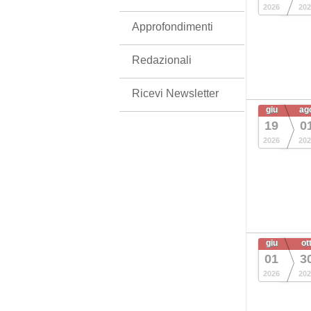
2026
202
Approfondimenti
Redazionali
Ricevi Newsletter
giu
ag
19
0
2026
202
giu
ot
01
3
2026
202