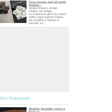
Cosa cercano oggi gli utenti
quando...
Varianti di gioco, design
intuitivo, tecnologia,...
La scelta di un gioco da casinò
online segue logiche sempre
più complesse rispetto al
passato. Le...
ltimi Redazionali
Mobilita' flessibile: cresce a
Roma la...