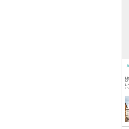
A
Li
Mo
LI
co