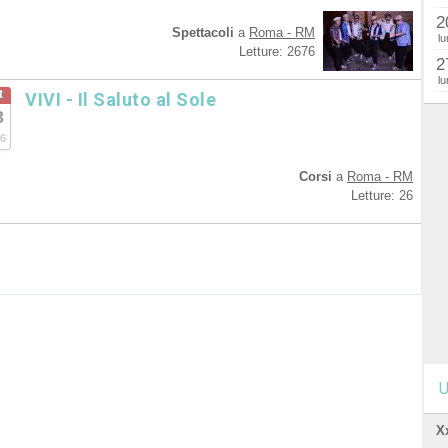
2
Spettacoli
a
Roma - RM
lu
Letture: 2676
2
lu
t
VIVI - Il Saluto al Sole
3
6
Corsi
a
Roma - RM
Letture: 26
U
X