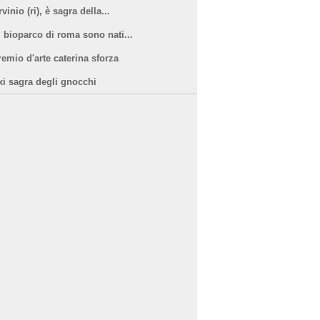
vinio (ri), è sagra della...
l bioparco di roma sono nati...
remio d'arte caterina sforza
xi sagra degli gnocchi