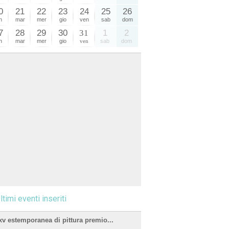
0
21
22
23
24
25
26
n
mar
mer
gio
ven
sab
dom
7
28
29
30
31
1
2
n
mar
mer
gio
ven
sab
dom
ltimi eventi inseriti
xv estemporanea di pittura premio...