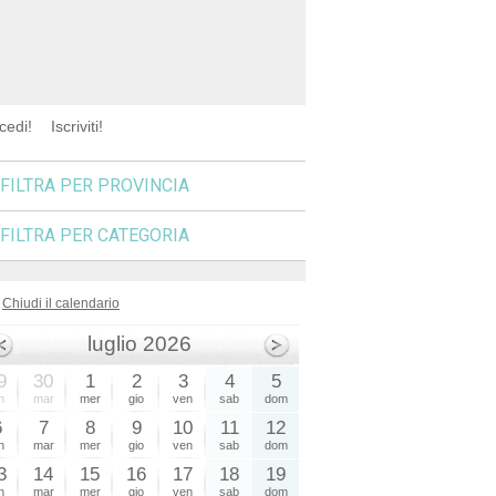
cedi!
Iscriviti!
FILTRA PER PROVINCIA
FILTRA PER CATEGORIA
Chiudi il calendario
luglio 2026
9
30
1
2
3
4
5
n
mar
mer
gio
ven
sab
dom
6
7
8
9
10
11
12
n
mar
mer
gio
ven
sab
dom
3
14
15
16
17
18
19
n
mar
mer
gio
ven
sab
dom