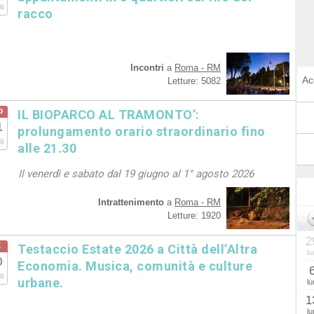
6
racco
Incontri
a
Roma - RM
Ac
Letture: 5082
o
IL BIOPARCO AL TRAMONTO’:
1
prolungamento orario straordinario fino
6
alle 21.30
Il venerdì e sabato dal 19 giugno al 1° agosto 2026
Intrattenimento
a
Roma - RM
Letture: 1920
2
t
Testaccio Estate 2026 a Città dell’Altra
lu
0
Economia. Musica, comunità e culture
6
urbane.
lu
1
lu