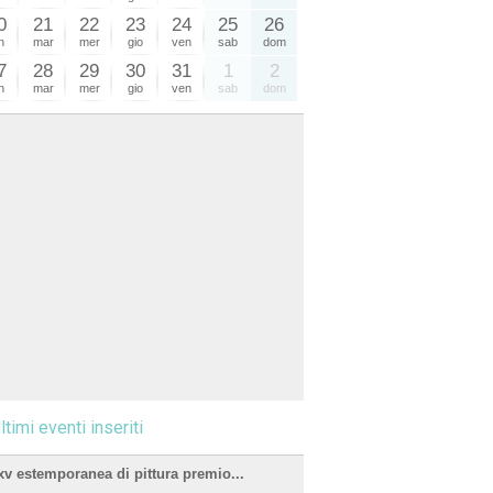
0
21
22
23
24
25
26
n
mar
mer
gio
ven
sab
dom
7
28
29
30
31
1
2
n
mar
mer
gio
ven
sab
dom
ltimi eventi inseriti
xv estemporanea di pittura premio...