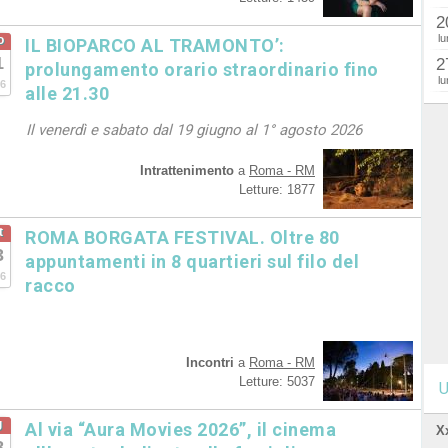
2
lu
o
IL BIOPARCO AL TRAMONTO’:
1
2
prolungamento orario straordinario fino
lu
6
alle 21.30
Il venerdì e sabato dal 19 giugno al 1° agosto 2026
Intrattenimento
a
Roma - RM
Letture: 1877
t
ROMA BORGATA FESTIVAL. Oltre 80
3
appuntamenti in 8 quartieri sul filo del
6
racco
Incontri
a
Roma - RM
Letture: 5037
U
g
Al via “Aura Movies 2026”, il cinema
X
8