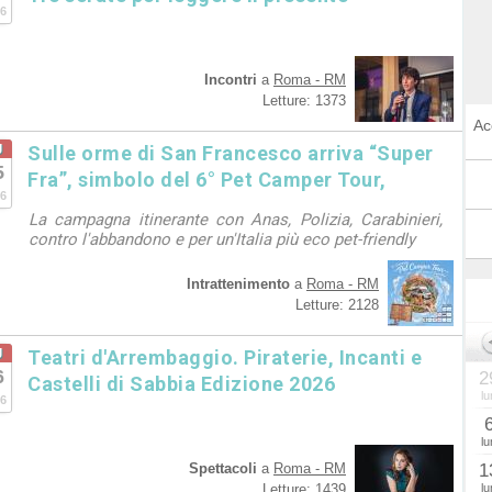
6
Incontri
a
Roma - RM
Letture: 1373
Ac
g
Sulle orme di San Francesco arriva “Super
5
Fra”, simbolo del 6° Pet Camper Tour,
6
La campagna itinerante con Anas, Polizia, Carabinieri,
contro l'abbandono e per un'Italia più eco pet-friendly
Intrattenimento
a
Roma - RM
Letture: 2128
g
Teatri d'Arrembaggio. Piraterie, Incanti e
6
2
Castelli di Sabbia Edizione 2026
lu
6
lu
Spettacoli
a
Roma - RM
1
Letture: 1439
lu