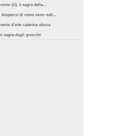
vinio (ri), è sagra della...
l bioparco di roma sono nati...
remio d'arte caterina sforza
xi sagra degli gnocchi