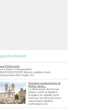
pprofondimenti
nea d'Orizzonte
stra d'arte contemporanea
NEA D'ORIZZONTE Mostra collettiva d'arte
ntemporanea Dal 4 luglio al 6...
Quartieri studenteschi di
Roma: dove...
La dimensione del tessuto
urbano rende la logistica...
Scegliere la capitale come
meta per il proprio percorso
universitario significa
confrontarsi con...