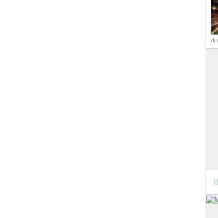
di 
I