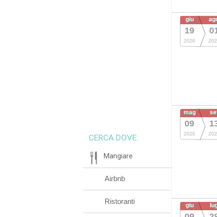
giu
ag
19
0
2026
202
mag
se
09
1
2026
202
CERCA DOVE:
Mangiare
Airbnb
Ristoranti
giu
lu
09
2