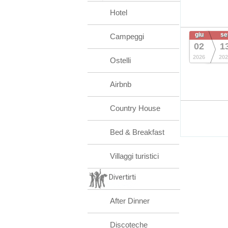
Hotel
giu
se
Campeggi
02
1
2026
202
Ostelli
Airbnb
Country House
Bed & Breakfast
Villaggi turistici
Divertirti
After Dinner
Discoteche