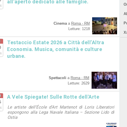
all’aperto dedicato alle famiglie.
Or
6
A
P
Cinema
a
Roma - RM
Letture: 1218
X
t
Testaccio Estate 2026 a Città dell’Altra
0
Economia. Musica, comunità e culture
6
urbane.
Spettacoli
a
Roma - RM
Letture: 2629
g
A Vele Spiegate! Sulle Rotte dell'Arte
5
Le artiste dell’École d’Art Martenot di Loris Liberatori
6
espongono alla Lega Navale Italiana – Sezione Lido di
Ostia