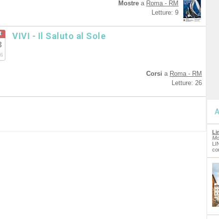
Mostre
a
Roma - RM
Letture: 9
t
VIVI - Il Saluto al Sole
3
6
Corsi
a
Roma - RM
Letture: 26
A
Li
Mo
LI
co