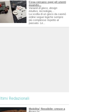
Cosa cercano oggi gli utenti
quando...
Varianti di gioco, design
intuitivo, tecnologia,...
La scelta di un gioco da casinò
online segue logiche sempre
più complesse rispetto al
passato. Le...
ltimi Redazionali
Mobilita' flessibile: cresce a
Roma la...