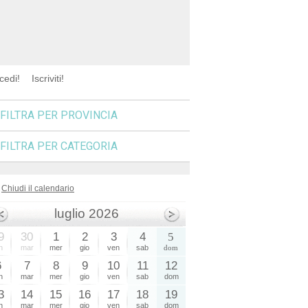
cedi!
Iscriviti!
FILTRA PER PROVINCIA
FILTRA PER CATEGORIA
Chiudi il calendario
luglio 2026
9
30
1
2
3
4
5
n
mar
mer
gio
ven
sab
dom
6
7
8
9
10
11
12
n
mar
mer
gio
ven
sab
dom
3
14
15
16
17
18
19
n
mar
mer
gio
ven
sab
dom