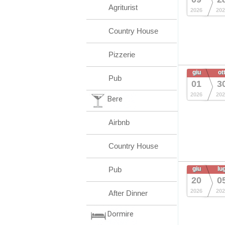
Agriturist
2026
202
Country House
Pizzerie
giu
ot
Pub
01
3
2026
202
Bere
Airbnb
Country House
Pub
giu
lu
20
0
2026
202
After Dinner
Dormire