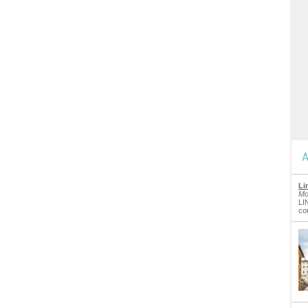
A
Li
Mo
LI
co