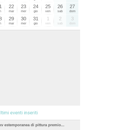
1
22
23
24
25
26
27
n
mar
mer
gio
ven
sab
dom
8
29
30
31
1
2
3
n
mar
mer
gio
ven
sab
dom
ltimi eventi inseriti
xv estemporanea di pittura premio...