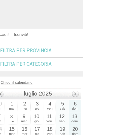
cedi!
Iscriviti!
FILTRA PER PROVINCIA
FILTRA PER CATEGORIA
Chiudi il calendario
luglio 2025
0
1
2
3
4
5
6
n
mar
mer
gio
ven
sab
dom
7
8
9
10
11
12
13
n
mar
mer
gio
ven
sab
dom
4
15
16
17
18
19
20
n
mar
mer
gio
ven
sab
dom