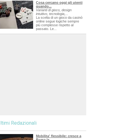
Cosa cercano oggi gli utenti
quando...
Varianti di gioco, design
intuitivo, tecnologia,...
La scelta di un gioco da casinò
online segue logiche sempre
più complesse rispetto al
passato. Le...
ltimi Redazionali
Mobilita' flessibile: cresce a
Roma la...