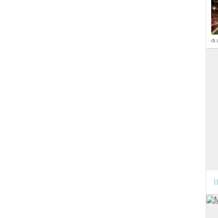
di 
I