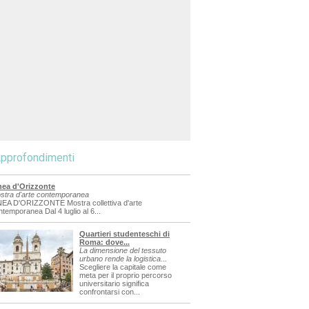
pprofondimenti
nea d'Orizzonte
stra d'arte contemporanea
NEA D'ORIZZONTE Mostra collettiva d'arte
ntemporanea Dal 4 luglio al 6...
Quartieri studenteschi di
Roma: dove...
La dimensione del tessuto
urbano rende la logistica...
Scegliere la capitale come
meta per il proprio percorso
universitario significa
confrontarsi con...