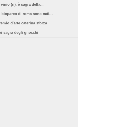
vinio (ri), è sagra della...
l bioparco di roma sono nati...
remio d'arte caterina sforza
xi sagra degli gnocchi