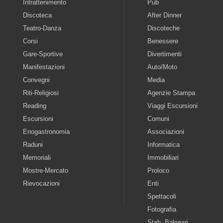
Intrattenimento
Pub
Discoteca
After Dinner
Teatro-Danza
Discoteche
Corsi
Benessere
Gare-Sportive
Divertimenti
Manifestazioni
Auto/Moto
Convegni
Media
Riti-Religiosi
Agenzie Stampa
Reading
Viaggi Escursioni
Escursioni
Comuni
Enogastronomia
Associazioni
Raduni
Informatica
Memoriali
Immobiliari
Mostre-Mercato
Proloco
Rievocazioni
Enti
Spettacoli
Fotografia
Stab. Balneari