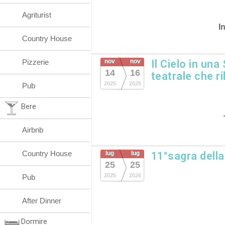
Agriturist
I
Country House
Pizzerie
nov
nov
Il Cielo in un
14
16
teatrale che r
2025
2025
Pub
Bere
Airbnb
Country House
lug
lug
11°sagra dell
25
25
2025
2026
Pub
After Dinner
Dormire