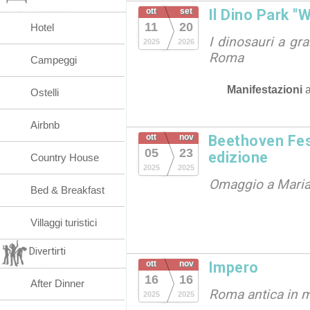
ott
set
Il Dino Park "
11
20
Hotel
I dinosauri a gr
2025
2026
Roma
Campeggi
Manifestazioni
Ostelli
Airbnb
ott
nov
Beethoven Fes
05
23
edizione
Country House
2025
2025
Omaggio a Maria
Bed & Breakfast
Villaggi turistici
Divertirti
ott
nov
Impero
16
16
After Dinner
Roma antica in 
2025
2025