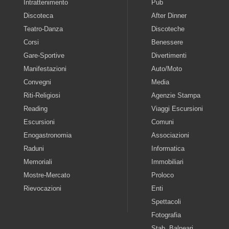
Intrattenimento
Pub
Discoteca
After Dinner
Teatro-Danza
Discoteche
Corsi
Benessere
Gare-Sportive
Divertimenti
Manifestazioni
Auto/Moto
Convegni
Media
Riti-Religiosi
Agenzie Stampa
Reading
Viaggi Escursioni
Escursioni
Comuni
Enogastronomia
Associazioni
Raduni
Informatica
Memoriali
Immobiliari
Mostre-Mercato
Proloco
Rievocazioni
Enti
Spettacoli
Fotografia
Stab. Balneari