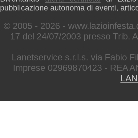
pubblicazione autonoma di eventi, artic
© 2005 - 2026 - www.lazioinfesta
17 del 24/07/2003 presso Trib. 
Lanetservice s.r.l.s. via Fabio Fi
Imprese 02969870423 - REA A
LAN