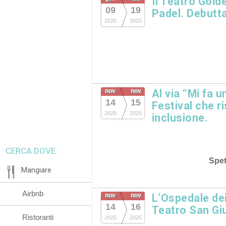
Il Teatro Gold
09
19
Padel. Debutta
2025
2025
nov
nov
Al via “Mi fa u
14
15
Festival che ri
2025
2025
inclusione.
CERCA DOVE:
Spet
Mangiare
Airbnb
nov
nov
L’Ospedale dei
14
16
Teatro San Gi
Ristoranti
2025
2025