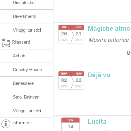
Discoteche
Divertimenti
ott
dic
Magiche atmo
Villaggi turistici
26
21
Mostra pittorica
2025
2025
Rilassarti
M
Airbnb
Country House
nov
nov
Déjà vu
02
22
Benessere
2025
2025
Stab. Balneari
Villaggi turistici
nov
Lucita
Informarti
14