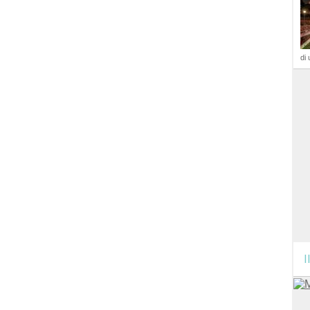
di 
I