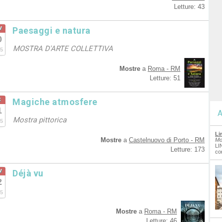
Letture: 43
v
Paesaggi e natura
0
MOSTRA D'ARTE COLLETTIVA
5
Mostre
a
Roma - RM
Letture: 51
c
Magiche atmosfere
1
A
Mostra pittorica
5
Li
Mostre
a
Castelnuovo di Porto - RM
Mo
LI
Letture: 173
co
v
Déjà vu
2
5
Mostre
a
Roma - RM
Letture: 46