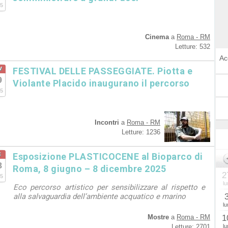
5
Cinema
a
Roma - RM
Letture: 532
Ac
v
FESTIVAL DELLE PASSEGGIATE. Piotta e
9
Violante Placido inaugurano il percorso
5
Incontri
a
Roma - RM
Letture: 1236
c
Esposizione PLASTICOCENE al Bioparco di
8
Roma, 8 giugno – 8 dicembre 2025
2
5
lu
Eco percorso artistico per sensibilizzare al rispetto e
alla salvaguardia dell’ambiente acquatico e marino
lu
Mostre
a
Roma - RM
1
Letture: 2701
lu