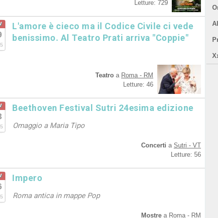
Letture: 729
Or
v
A
L'amore è cieco ma il Codice Civile ci vede
9
benissimo. Al Teatro Prati arriva "Coppie"
P
5
X
Teatro
a
Roma - RM
Letture: 46
v
Beethoven Festival Sutri 24esima edizione
3
Omaggio a Maria Tipo
5
Concerti
a
Sutri - VT
Letture: 56
v
Impero
6
Roma antica in mappe Pop
5
Mostre
a
Roma - RM