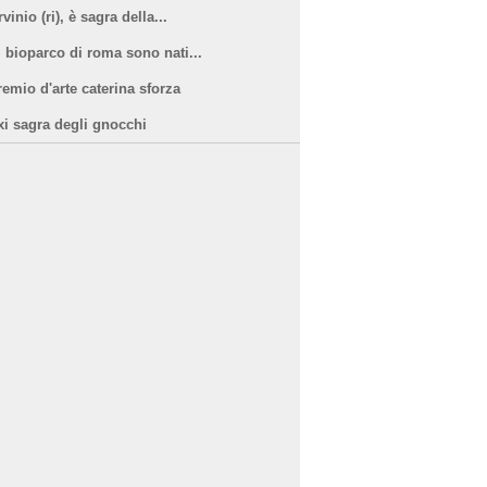
vinio (ri), è sagra della...
l bioparco di roma sono nati...
remio d'arte caterina sforza
xi sagra degli gnocchi