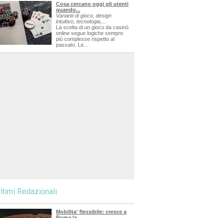
Cosa cercano oggi gli utenti
quando...
Varianti di gioco, design
intuitivo, tecnologia,...
La scelta di un gioco da casinò
online segue logiche sempre
più complesse rispetto al
passato. Le...
ltimi Redazionali
Mobilita' flessibile: cresce a
Roma la...