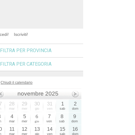
cedi!
Iscriviti!
FILTRA PER PROVINCIA
FILTRA PER CATEGORIA
Chiudi il calendario
novembre 2025
7
28
29
30
31
1
2
n
mar
mer
gio
ven
sab
dom
3
4
5
6
7
8
9
n
mar
mer
gio
ven
sab
dom
0
11
12
13
14
15
16
n
mar
mer
gio
ven
sab
dom