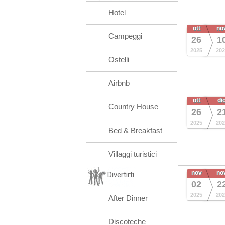
Hotel
ott
no
Campeggi
26
1
2025
202
Ostelli
Airbnb
ott
di
Country House
26
2
2025
202
Bed & Breakfast
Villaggi turistici
nov
no
Divertirti
02
2
2025
202
After Dinner
Discoteche