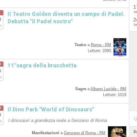
1
lu
c
Il Teatro Golden diventa un campo di Padel.
9
2
Debutta "Il Padel nostro"
lu
5
Teatro
a
Roma - RM
Letture: 2080
g
11°sagra della bruschetta
5
6
Sagre
a
Albano Laziale - RM
Letture: 1019
t
Il Dino Park "World of Dinosaurs"
0
U
I dinosauri a grandezza reale a Genzano di Roma
6
X
Manifestazioni
a
Genzano di Roma - RM