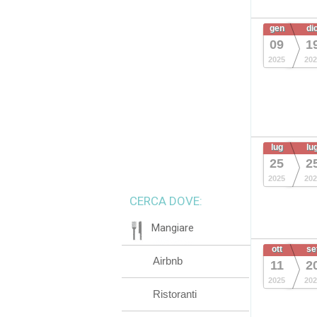
gen
di
09
1
2025
202
lug
lu
25
2
2025
202
CERCA DOVE:
Mangiare
ott
se
Airbnb
11
2
2025
202
Ristoranti