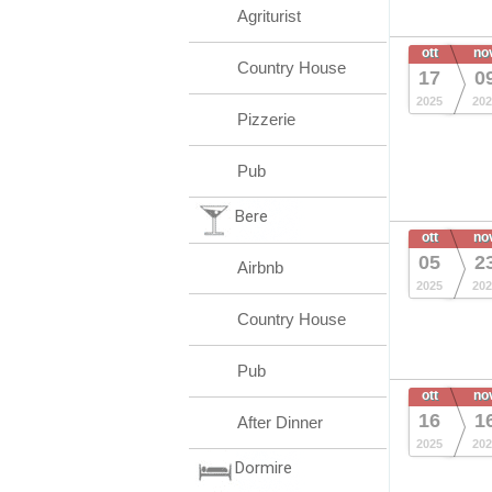
Agriturist
ott
no
Country House
17
0
2025
202
Pizzerie
Pub
Bere
ott
no
05
2
Airbnb
2025
202
Country House
Pub
ott
no
16
1
After Dinner
2025
202
Dormire