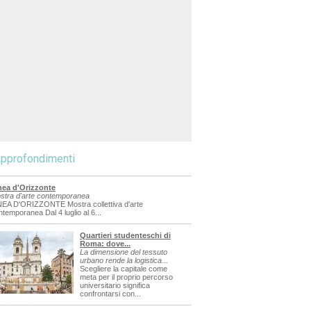
pprofondimenti
nea d'Orizzonte
stra d'arte contemporanea
NEA D'ORIZZONTE Mostra collettiva d'arte
ntemporanea Dal 4 luglio al 6...
Quartieri studenteschi di
Roma: dove...
La dimensione del tessuto
urbano rende la logistica...
Scegliere la capitale come
meta per il proprio percorso
universitario significa
confrontarsi con...