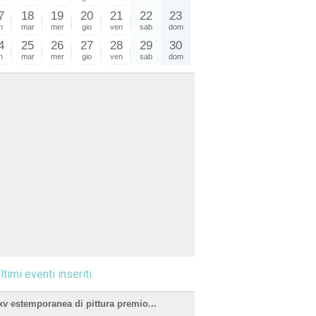
7
18
19
20
21
22
23
n
mar
mer
gio
ven
sab
dom
4
25
26
27
28
29
30
n
mar
mer
gio
ven
sab
dom
ltimi eventi inseriti
xv estemporanea di pittura premio...