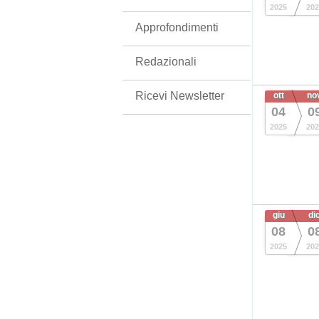
2025
202
Approfondimenti
Redazionali
Ricevi Newsletter
ott
no
04
0
2025
202
giu
di
08
0
2025
202