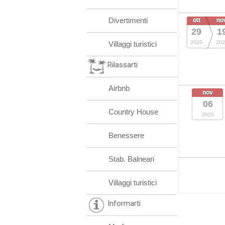
Divertimenti
ott
no
29
1
2025
202
Villaggi turistici
Rilassarti
Airbnb
nov
06
Country House
2025
Benessere
Stab. Balneari
Villaggi turistici
Informarti