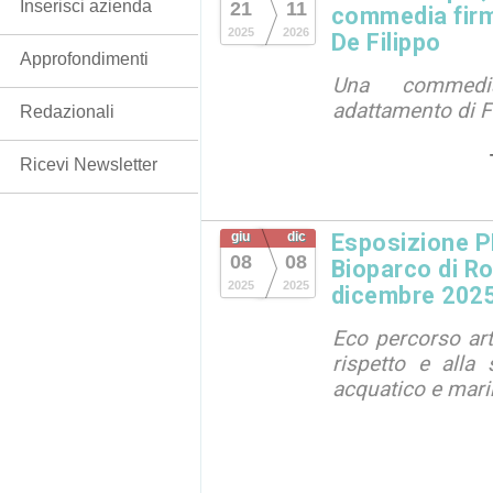
Inserisci azienda
21
11
commedia firm
2025
2026
De Filippo
Approfondimenti
Una commedi
adattamento di F
Redazionali
Ricevi Newsletter
giu
dic
Esposizione 
08
08
Bioparco di Ro
2025
2025
dicembre 202
Eco percorso arti
rispetto e alla 
acquatico e mar