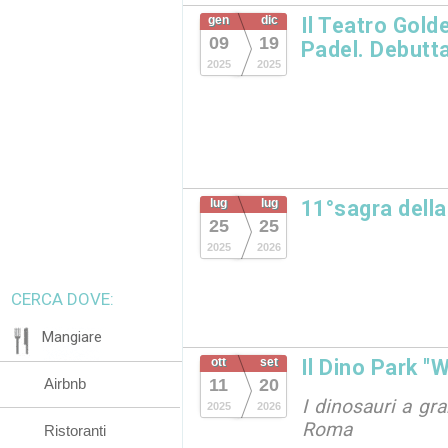
gen
dic
Il Teatro Gold
09
19
Padel. Debutta
2025
2025
lug
lug
11°sagra dell
25
25
2025
2026
CERCA DOVE:
Mangiare
ott
set
Il Dino Park "
Airbnb
11
20
I dinosauri a gr
2025
2026
Roma
Ristoranti