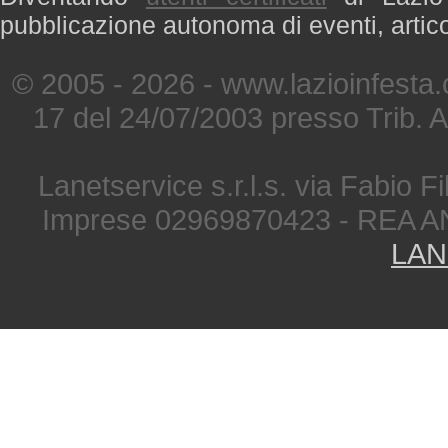
pubblicazione autonoma di eventi, artic
© 2005 - 2026 - www.lazioinfesta
17 del 24/07/2003 presso Trib. 
Lanetservice s.r.l.s. via Fabio Fi
Imprese 02969870423 - REA A
LAN