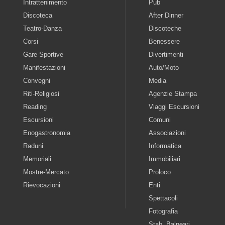
Intrattenimento
Pub
Discoteca
After Dinner
Teatro-Danza
Discoteche
Corsi
Benessere
Gare-Sportive
Divertimenti
Manifestazioni
Auto/Moto
Convegni
Media
Riti-Religiosi
Agenzie Stampa
Reading
Viaggi Escursioni
Escursioni
Comuni
Enogastronomia
Associazioni
Raduni
Informatica
Memoriali
Immobiliari
Mostre-Mercato
Proloco
Rievocazioni
Enti
Spettacoli
Fotografia
Stab. Balneari