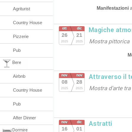
Manifestazioni
Agriturist
Country House
ott
dic
Magiche atmo
26
21
Pizzerie
Mostra pittorica
2025
2025
Pub
M
Bere
nov
nov
Attraverso il 
Airbnb
08
28
Mostra d'arte tra
2025
2025
Country House
Pub
After Dinner
nov
dic
Astratti
16
01
Dormire