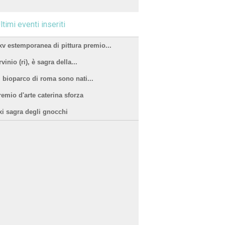
ltimi eventi inseriti
xv estemporanea di pittura premio...
vinio (ri), è sagra della...
l bioparco di roma sono nati...
remio d'arte caterina sforza
xi sagra degli gnocchi