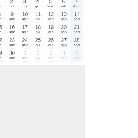
1
2
3
4
5
6
7
n
mar
mer
gio
ven
sab
dom
8
9
10
11
12
13
14
n
mar
mer
gio
ven
sab
dom
5
16
17
18
19
20
21
n
mar
mer
gio
ven
sab
dom
2
23
24
25
26
27
28
n
mar
mer
gio
ven
sab
dom
9
30
1
2
3
4
5
n
mar
mer
gio
ven
sab
dom