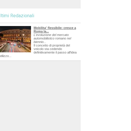
ltimi Redazionali
Mobilita' flessibile: cresce a
Roma la...
L'evoluzione del mercato
automobilistico romano nel
biennio...
Il concetto di proprietà del
veicolo sta cedendo
definitivamente il passo all'idea
utilizzo...