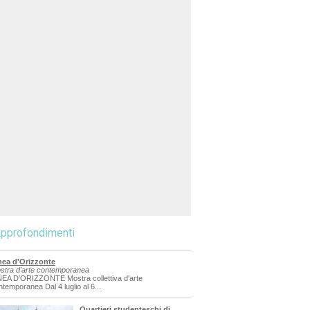
pprofondimenti
nea d'Orizzonte
stra d'arte contemporanea
NEA D'ORIZZONTE Mostra collettiva d'arte
ntemporanea Dal 4 luglio al 6...
Quartieri studenteschi di