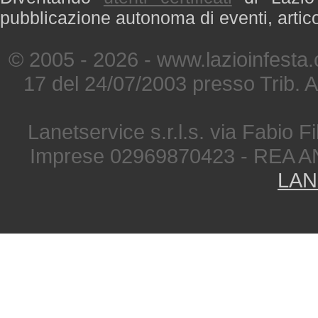
pubblicazione autonoma di eventi, artic
© 2005 - 2026 - www.lazioinfesta
17 del 24/07/2003 presso Trib. 
Lanetservice s.r.l.s. via Fabio Fi
Imprese 02969870423 - REA A
LAN