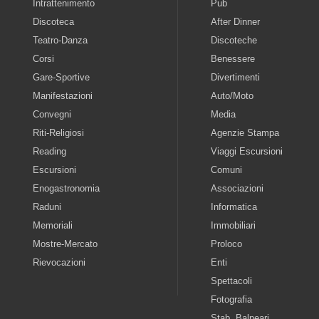
Intrattenimento
Pub
Discoteca
After Dinner
Teatro-Danza
Discoteche
Corsi
Benessere
Gare-Sportive
Divertimenti
Manifestazioni
Auto/Moto
Convegni
Media
Riti-Religiosi
Agenzie Stampa
Reading
Viaggi Escursioni
Escursioni
Comuni
Enogastronomia
Associazioni
Raduni
Informatica
Memoriali
Immobiliari
Mostre-Mercato
Proloco
Rievocazioni
Enti
Spettacoli
Fotografia
Stab. Balneari