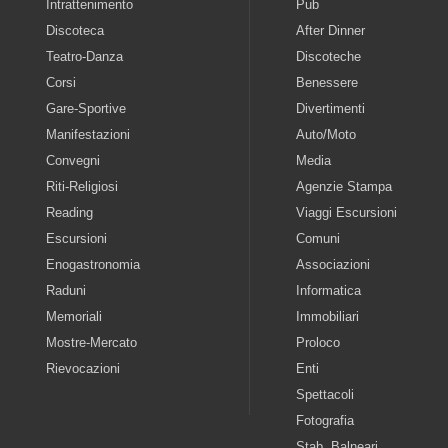
Intrattenimento
Pub
Discoteca
After Dinner
Teatro-Danza
Discoteche
Corsi
Benessere
Gare-Sportive
Divertimenti
Manifestazioni
Auto/Moto
Convegni
Media
Riti-Religiosi
Agenzie Stampa
Reading
Viaggi Escursioni
Escursioni
Comuni
Enogastronomia
Associazioni
Raduni
Informatica
Memoriali
Immobiliari
Mostre-Mercato
Proloco
Rievocazioni
Enti
Spettacoli
Fotografia
Stab. Balneari