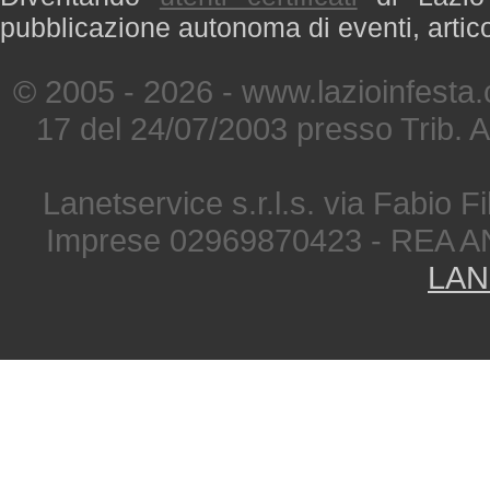
pubblicazione autonoma di eventi, artic
© 2005 - 2026 - www.lazioinfesta
17 del 24/07/2003 presso Trib. 
Lanetservice s.r.l.s. via Fabio Fi
Imprese 02969870423 - REA A
LAN