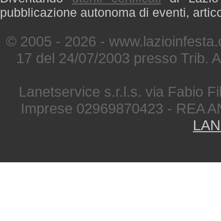
pubblicazione autonoma di eventi, artic
© 2005 - 2026 - www.lazioinfesta
17 del 24/07/2003 presso Trib. 
Lanetservice s.r.l.s. via Fabio Fi
Imprese 02969870423 - REA A
LAN