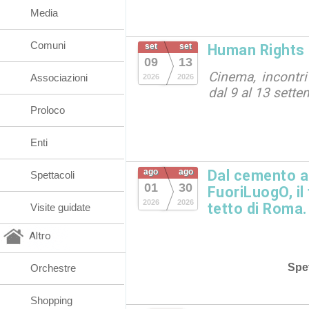
Media
Comuni
set
set
Human Rights 
09
13
Cinema, incontri
Associazioni
2026
2026
dal 9 al 13 sett
Proloco
Enti
ago
ago
Dal cemento al
Spettacoli
01
30
FuoriLuogO, il
2026
2026
tetto di Roma.
Visite guidate
Altro
Spet
Orchestre
Shopping