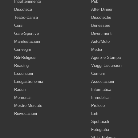
Intrattenimento
Pub
Discoteca
After Dinner
Teatro-Danza
Discoteche
Corsi
Benessere
Gare-Sportive
Divertimenti
Manifestazioni
Auto/Moto
Convegni
Media
Riti-Religiosi
Agenzie Stampa
Reading
Viaggi Escursioni
Escursioni
Comuni
Enogastronomia
Associazioni
Raduni
Informatica
Memoriali
Immobiliari
Mostre-Mercato
Proloco
Rievocazioni
Enti
Spettacoli
Fotografia
Stab. Balneari