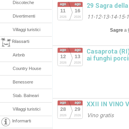
Discoteche
ago
ago
29 Sagra dell
11
16
Divertimenti
11-12-13-14-15-
2026
2026
Villaggi turistici
Sagre
a
Rilassarti
ago
ago
Casaprota (RI)
Airbnb
12
13
ai funghi porc
2026
2026
Country House
Benessere
Stab. Balneari
ago
ago
XXII IN VINO 
28
29
Villaggi turistici
Vino gratis
2026
2026
Informarti