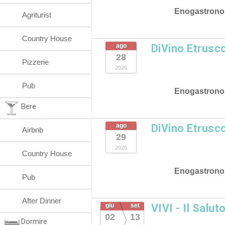
Enogastrono
Agriturist
Country House
ago
DiVino Etrusc
28
Pizzerie
2026
Pub
Enogastrono
Bere
ago
DiVino Etrusc
Airbnb
29
2026
Country House
Enogastrono
Pub
After Dinner
giu
set
VIVI - Il Salut
02
13
Dormire