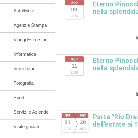
ago
Eterno Pinocc
09
nella splendida
Auto/Moto
2026
Agenzie Stampa
I
Viaggi Escursioni
Informatica
ago
Eterno Pinocc
11
nella splendida
Immobiliari
2026
Fotografia
I
Sport
Servizi e Aziende
giu
ago
Parte "Rio Dre
21
30
dell'estate ai 
Visite guidate
2026
2026