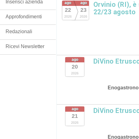
Inserisci azienda
ago
ago
Orvinio (RI), è
22
23
22/23 agosto
Approfondimenti
2026
2026
Redazionali
Ricevi Newsletter
ago
DiVino Etrusc
20
2026
Enogastrono
ago
DiVino Etrusc
21
2026
Enogastrono