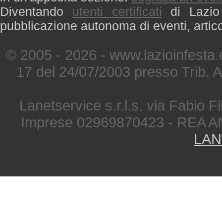
Diventando
utenti certificati
di Lazio 
pubblicazione autonoma di eventi, artic
© 2005 - 2026 - www.lazioinfesta
17 del 24/07/2003 presso Trib. 
Lanetservice s.r.l.s. via Fabio Fi
Imprese 02969870423 - REA A
LAN