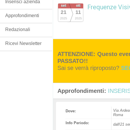
Inserisci azienda
set
ott
Frequenze Visi
21
11
Approfondimenti
2025
2025
Redazionali
Ricevi Newsletter
ATTENZIONE: Questo event
PASSATO!!
Sai se verrà riproposto?
SE
Approfondimenti:
INSERIS
Via Ardea
Dove:
Roma
Info Periodo:
dall!21 se