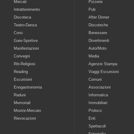
Mercati
Pizzerie
Intrattenimento
Pub
Discoteca
After Dinner
Teatro-Danza
Discoteche
Corsi
Benessere
Gare-Sportive
Divertimenti
Manifestazioni
Auto/Moto
Convegni
Media
Riti-Religiosi
Agenzie Stampa
Reading
Viaggi Escursioni
Escursioni
Comuni
Enogastronomia
Associazioni
Raduni
Informatica
Memoriali
Immobiliari
Mostre-Mercato
Proloco
Rievocazioni
Enti
Spettacoli
Fotografia