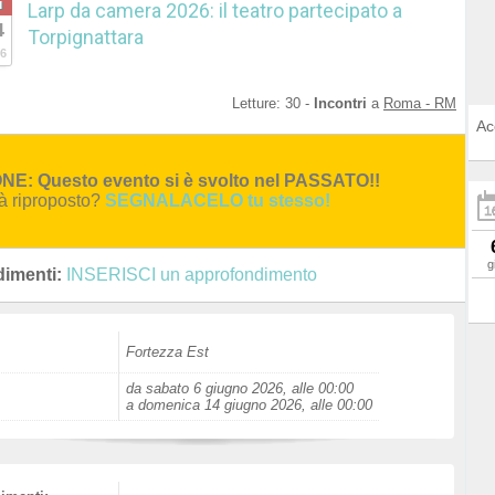
u
Larp da camera 2026: il teatro partecipato a
4
Torpignattara
6
Letture:
30
-
Incontri
a
Roma - RM
Ac
E: Questo evento si è svolto nel PASSATO!!
rà riproposto?
SEGNALACELO tu stesso!
g
imenti:
INSERISCI un approfondimento
Fortezza Est
da sabato 6 giugno 2026, alle 00:00
a domenica 14 giugno 2026, alle 00:00