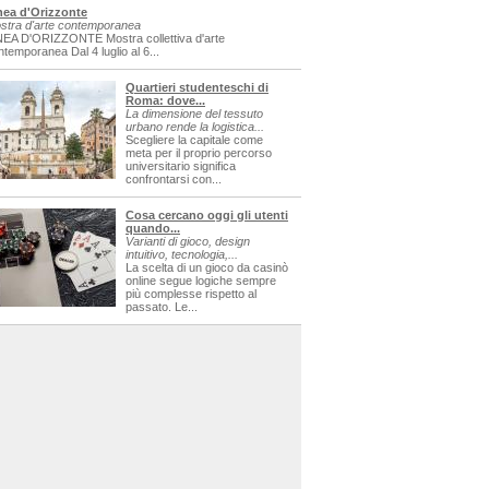
nea d'Orizzonte
stra d'arte contemporanea
NEA D'ORIZZONTE Mostra collettiva d'arte
ntemporanea Dal 4 luglio al 6...
Quartieri studenteschi di
Roma: dove...
La dimensione del tessuto
urbano rende la logistica...
Scegliere la capitale come
meta per il proprio percorso
universitario significa
confrontarsi con...
Cosa cercano oggi gli utenti
quando...
Varianti di gioco, design
intuitivo, tecnologia,...
La scelta di un gioco da casinò
online segue logiche sempre
più complesse rispetto al
passato. Le...