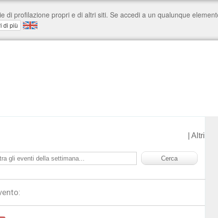
|
Altri
vento: