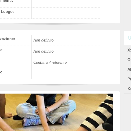
nimenti:
l Luogo:
U
zazione:
Non definito
e:
X
Non definito
Or
Contatta il referente
A
o:
P
X