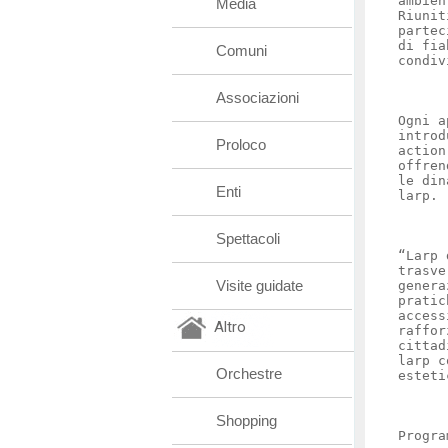
ambien
Media
Riunit
partec
di fia
Comuni
condiv
Associazioni
Ogni a
introd
Proloco
action
offren
le din
Enti
larp.
Spettacoli
“Larp 
trasve
Visite guidate
genera
pratic
access
Altro
raffor
cittad
larp c
Orchestre
esteti
Shopping
Progra