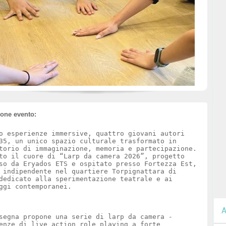
ione evento:
o esperienze immersive, quattro giovani autori
35, un unico spazio culturale trasformato in
torio di immaginazione, memoria e partecipazione.
to il cuore di “Larp da camera 2026”, progetto
so da Eryados ETS e ospitato presso Fortezza Est,
 indipendente nel quartiere Torpignattara di
dedicato alla sperimentazione teatrale e ai
ggi contemporanei.
A
segna propone una serie di larp da camera -
enze di live action role playing a forte