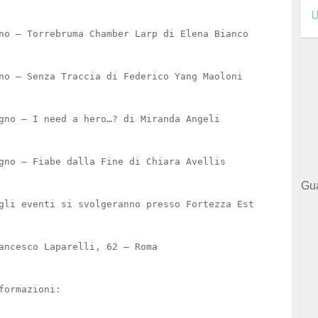
U
no – Torrebruma Chamber Larp di Elena Bianco
no – Senza Traccia di Federico Yang Maoloni
gno – I need a hero…? di Miranda Angeli
gno – Fiabe dalla Fine di Chiara Avellis
Gua
gli eventi si svolgeranno presso Fortezza Est
ancesco Laparelli, 62 – Roma
formazioni: