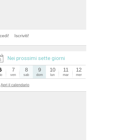
cedi!
Iscriviti!
Nei prossimi sette giorni
6
7
8
9
10
11
12
io
ven
sab
dom
lun
mar
mer
Apri il calendario