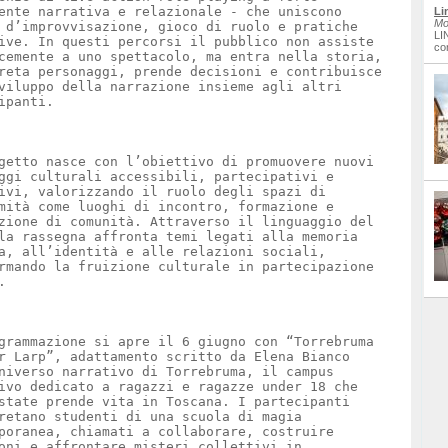
ente narrativa e relazionale - che uniscono
Li
Mo
 d’improvvisazione, gioco di ruolo e pratiche
LI
ive. In questi percorsi il pubblico non assiste
co
cemente a uno spettacolo, ma entra nella storia,
reta personaggi, prende decisioni e contribuisce
viluppo della narrazione insieme agli altri
ipanti.
getto nasce con l’obiettivo di promuovere nuovi
ggi culturali accessibili, partecipativi e
ivi, valorizzando il ruolo degli spazi di
mità come luoghi di incontro, formazione e
zione di comunità. Attraverso il linguaggio del
la rassegna affronta temi legati alla memoria
a, all’identità e alle relazioni sociali,
rmando la fruizione culturale in partecipazione
.
grammazione si apre il 6 giugno con “Torrebruma
r Larp”, adattamento scritto da Elena Bianco
niverso narrativo di Torrebruma, il campus
ivo dedicato a ragazzi e ragazze under 18 che
state prende vita in Toscana. I partecipanti
retano studenti di una scuola di magia
poranea, chiamati a collaborare, costruire
oni e affrontare misteri collettivi in