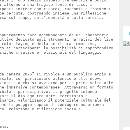
tata in uno spazio sospeso tra memoria e oblio.
i attorno a una fragile fonte di luce, i
ipanti intrecciano ricordi, racconti e frammenti
be perdute, costruendo insieme una riflessione
isa sul tempo, sull’identità e sulla perdita.
I
ppuntamento sarà accompagnato da un laboratorio
uttivo dedicato agli strumenti narrativi del live
 role playing e della scrittura immersiva,
do ai partecipanti la possibilità di approfondire
amiche creative e relazionali del linguaggio
da camera 2026” si rivolge a un pubblico ampio e
rsale, con particolare attenzione alle nuove
zioni e a chi si avvicina per la prima volta alle
he immersive contemporanee. Attraverso un formato
ibile e partecipativo, il progetto intende
zare il dialogo tra arte, territorio e
inanza, valorizzando il potenziale culturale del
ome linguaggio capace di coniugare esperienza
ca, relazione e riflessione sociale.
mma: