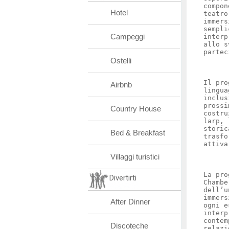
compon
Hotel
teatro
immers
sempli
Campeggi
interp
allo s
partec
Ostelli
Il pro
Airbnb
lingua
inclus
prossi
Country House
costru
larp, 
storic
Bed & Breakfast
trasfo
attiva
Villaggi turistici
La pro
Divertirti
Chambe
dell’u
immers
After Dinner
ogni e
interp
contem
Discoteche
relazi