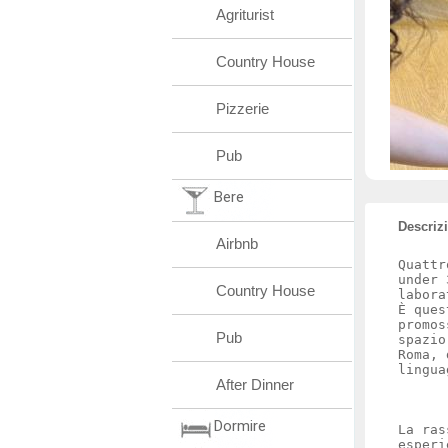
Agriturist
Country House
Pizzerie
Pub
Bere
Descriz
Airbnb
Quattr
under 
Country House
labora
È ques
promos
Pub
spazio
Roma, 
lingua
After Dinner
Dormire
La ras
esperi