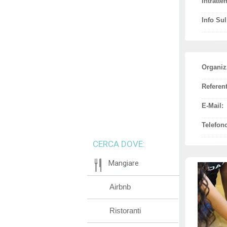
Intratte
Info Su
Organiz
Referent
E-Mail:
Telefon
CERCA DOVE:
Mangiare
Airbnb
Ristoranti