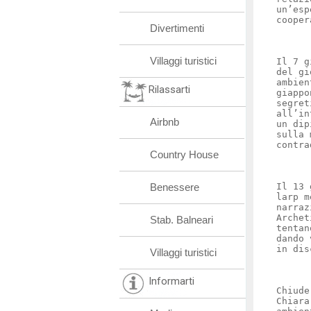
un’esp
cooper
Divertimenti
Villaggi turistici
Il 7 g
del gi
ambien
Rilassarti
giappo
segret
all’in
Airbnb
un dip
sulla 
contra
Country House
Benessere
Il 13 
larp m
narraz
Archet
Stab. Balneari
tentan
dando 
in dis
Villaggi turistici
Informarti
Chiude
Chiara