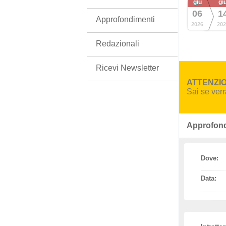
giu
gi
06
1
Approfondimenti
2026
202
Redazionali
Ricevi Newsletter
ATTENZION
Sai se ver
Approfond
Dove:
Data: