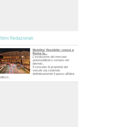
ltimi Redazionali
Mobilita' flessibile: cresce a
Roma la...
L'evoluzione del mercato
automobilistico romano nel
biennio...
Il concetto di proprietà del
veicolo sta cedendo
definitivamente il passo all'idea
utilizzo...