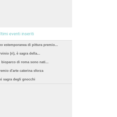
ltimi eventi inseriti
xv estemporanea di pittura premio...
vinio (ri), è sagra della...
l bioparco di roma sono nati...
remio d'arte caterina sforza
xi sagra degli gnocchi