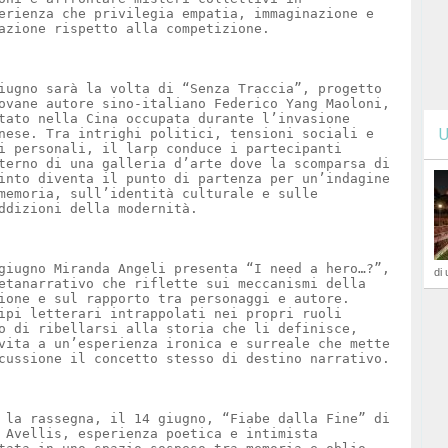
erienza che privilegia empatia, immaginazione e
azione rispetto alla competizione.
iugno sarà la volta di “Senza Traccia”, progetto
ovane autore sino-italiano Federico Yang Maoloni,
tato nella Cina occupata durante l’invasione
U
nese. Tra intrighi politici, tensioni sociali e
i personali, il larp conduce i partecipanti
terno di una galleria d’arte dove la scomparsa di
into diventa il punto di partenza per un’indagine
memoria, sull’identità culturale e sulle
ddizioni della modernità.
giugno Miranda Angeli presenta “I need a hero…?”,
di 
etanarrativo che riflette sui meccanismi della
ione e sul rapporto tra personaggi e autore.
ipi letterari intrappolati nei propri ruoli
o di ribellarsi alla storia che li definisce,
vita a un’esperienza ironica e surreale che mette
cussione il concetto stesso di destino narrativo.
 la rassegna, il 14 giugno, “Fiabe dalla Fine” di
 Avellis, esperienza poetica e intimista