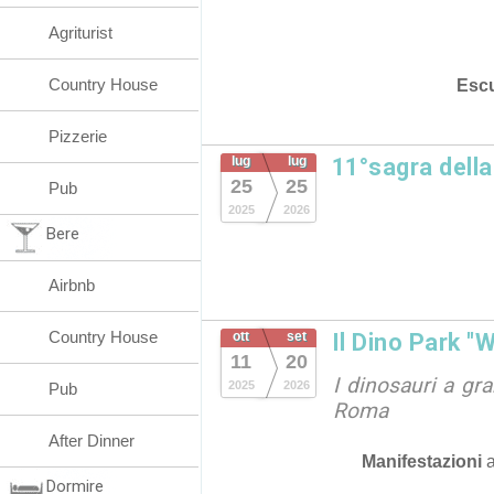
Agriturist
Country House
Escu
Pizzerie
lug
lug
11°sagra dell
25
25
Pub
2025
2026
Bere
Airbnb
Country House
ott
set
Il Dino Park "
11
20
I dinosauri a gr
2025
2026
Pub
Roma
After Dinner
Manifestazioni
Dormire