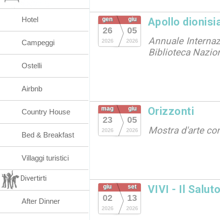
Hotel
gen
giu
Apollo dionisi
26
05
Annuale Internazi
2026
2026
Campeggi
Biblioteca Nazio
Ostelli
Airbnb
mag
giu
Orizzonti
Country House
23
05
Mostra d'arte c
2026
2026
Bed & Breakfast
Villaggi turistici
Divertirti
giu
set
VIVI - Il Salut
02
13
After Dinner
2026
2026