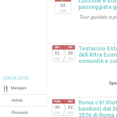
Lucciole e stor
02
passeggiata g
2026
Tour guidato a pi
giu
ott
Testaccio Esta
01
30
dell’Altra Eco
2026
2026
comunità e cu
CERCA DOVE:
Spet
Mangiare
Airbnb
mag
giu
Roma c'è! Visi
30
02
bambini) dal 3
Ristoranti
2026
2026
2026 di Roma e