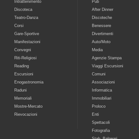
Intrattenimento
Pub
Discoteca
After Dinner
Teatro-Danza
Discoteche
Corsi
Benessere
Gare-Sportive
Divertimenti
Manifestazioni
Auto/Moto
Convegni
Media
Riti-Religiosi
Agenzie Stampa
Reading
Viaggi Escursioni
Escursioni
Comuni
Enogastronomia
Associazioni
Raduni
Informatica
Memoriali
Immobiliari
Mostre-Mercato
Proloco
Rievocazioni
Enti
Spettacoli
Fotografia
Stab. Balneari