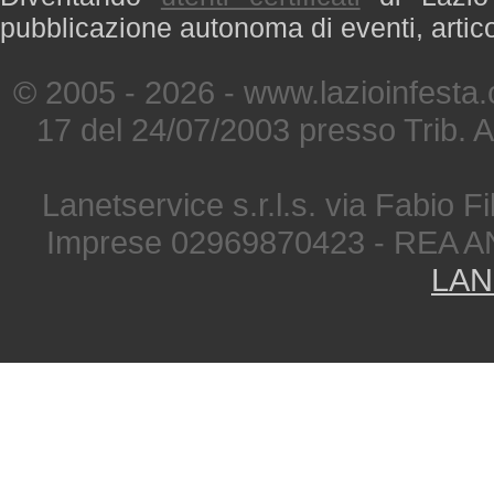
pubblicazione autonoma di eventi, artic
© 2005 - 2026 - www.lazioinfesta
17 del 24/07/2003 presso Trib. 
Lanetservice s.r.l.s. via Fabio Fi
Imprese 02969870423 - REA A
LAN