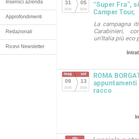
Inserisci azienda
31
05
“Super Fra”, s
2026
2026
Camper Tour,
Approfondimenti
La campagna iti
Carabinieri, c
Redazionali
un'Italia più eco 
Ricevi Newsletter
Intra
mag
set
ROMA BORGATA
09
13
appuntamenti in
2026
2026
racco
I
giu