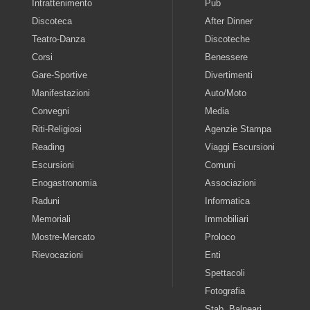
Intrattenimento
Pub
Discoteca
After Dinner
Teatro-Danza
Discoteche
Corsi
Benessere
Gare-Sportive
Divertimenti
Manifestazioni
Auto/Moto
Convegni
Media
Riti-Religiosi
Agenzie Stampa
Reading
Viaggi Escursioni
Escursioni
Comuni
Enogastronomia
Associazioni
Raduni
Informatica
Memoriali
Immobiliari
Mostre-Mercato
Proloco
Rievocazioni
Enti
Spettacoli
Fotografia
Stab. Balneari