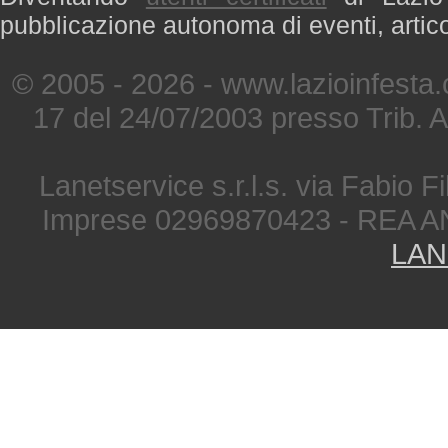
pubblicazione autonoma di eventi, artic
© 2005 - 2026 - www.lazioinfesta
17 del 24/07/2003 presso Trib. 
Lanetservice s.r.l.s. via Fabio Fi
Imprese 02969870423 - REA A
LAN