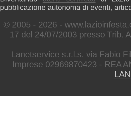
pubblicazione autonoma di eventi, artic
© 2005 - 2026 - www.lazioinfesta
17 del 24/07/2003 presso Trib. 
Lanetservice s.r.l.s. via Fabio Fi
Imprese 02969870423 - REA A
LAN