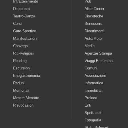
Intrattenimento
Pub
Discoteca
After Dinner
Teatro-Danza
Discoteche
Corsi
Benessere
Gare-Sportive
Divertimenti
Manifestazioni
Auto/Moto
Convegni
Media
Riti-Religiosi
Agenzie Stampa
Reading
Viaggi Escursioni
Escursioni
Comuni
Enogastronomia
Associazioni
Raduni
Informatica
Memoriali
Immobiliari
Mostre-Mercato
Proloco
Rievocazioni
Enti
Spettacoli
Fotografia
Stab. Balneari