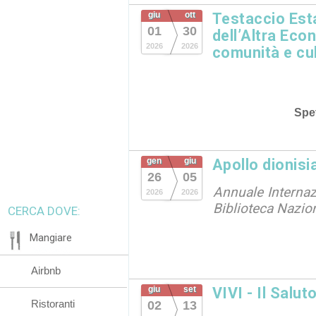
giu
ott
Testaccio Esta
01
30
dell’Altra Eco
2026
2026
comunità e cu
Spet
gen
giu
Apollo dionisi
26
05
Annuale Internazi
2026
2026
Biblioteca Nazio
CERCA DOVE:
Mangiare
Airbnb
giu
set
VIVI - Il Salut
Ristoranti
02
13