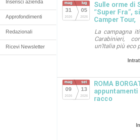
Inserisci azienda
mag
lug
Sulle orme di 
31
05
“Super Fra”, s
Approfondimenti
2026
2026
Camper Tour,
La campagna iti
Redazionali
Carabinieri, c
un'Italia più eco 
Ricevi Newsletter
Intra
mag
set
ROMA BORGATA
09
13
appuntamenti in
2026
2026
racco
I