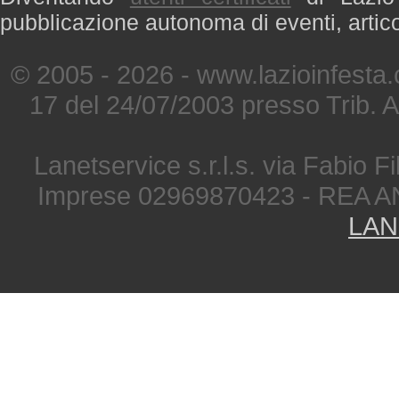
pubblicazione autonoma di eventi, artic
© 2005 - 2026 - www.lazioinfesta
17 del 24/07/2003 presso Trib. 
Lanetservice s.r.l.s. via Fabio Fi
Imprese 02969870423 - REA A
LAN