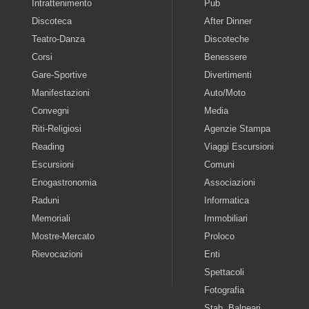
Intrattenimento
Pub
Discoteca
After Dinner
Teatro-Danza
Discoteche
Corsi
Benessere
Gare-Sportive
Divertimenti
Manifestazioni
Auto/Moto
Convegni
Media
Riti-Religiosi
Agenzie Stampa
Reading
Viaggi Escursioni
Escursioni
Comuni
Enogastronomia
Associazioni
Raduni
Informatica
Memoriali
Immobiliari
Mostre-Mercato
Proloco
Rievocazioni
Enti
Spettacoli
Fotografia
Stab. Balneari