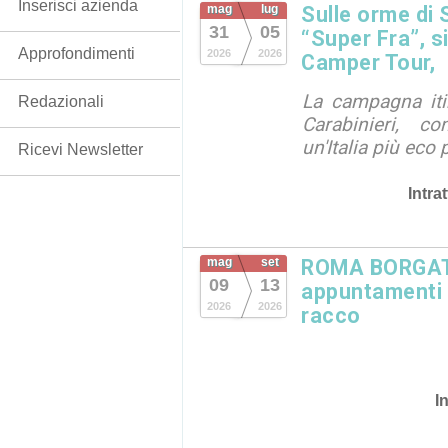
Inserisci azienda
mag
lug
Sulle orme di 
31
05
“Super Fra”, s
Approfondimenti
2026
2026
Camper Tour,
La campagna iti
Redazionali
Carabinieri, c
un'Italia più eco 
Ricevi Newsletter
Intra
mag
set
ROMA BORGATA
09
13
appuntamenti in
2026
2026
racco
I