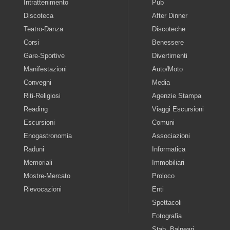
Intrattenimento
Pub
Discoteca
After Dinner
Teatro-Danza
Discoteche
Corsi
Benessere
Gare-Sportive
Divertimenti
Manifestazioni
Auto/Moto
Convegni
Media
Riti-Religiosi
Agenzie Stampa
Reading
Viaggi Escursioni
Escursioni
Comuni
Enogastronomia
Associazioni
Raduni
Informatica
Memoriali
Immobiliari
Mostre-Mercato
Proloco
Rievocazioni
Enti
Spettacoli
Fotografia
Stab. Balneari