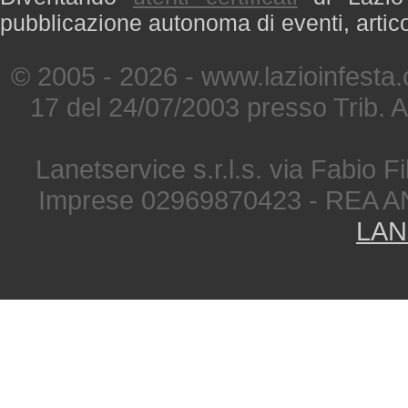
pubblicazione autonoma di eventi, artic
© 2005 - 2026 - www.lazioinfesta
17 del 24/07/2003 presso Trib. 
Lanetservice s.r.l.s. via Fabio Fi
Imprese 02969870423 - REA A
LAN