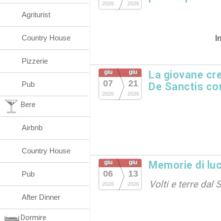
2026
2026
Agriturist
Country House
I
Pizzerie
giu
giu
La giovane cre
07
21
Pub
De Sanctis c
2026
2026
Bere
Airbnb
Country House
giu
giu
Memorie di lu
06
13
Pub
Volti e terre dal
2026
2026
After Dinner
Dormire