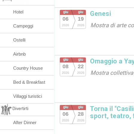
Hotel
giu
giu
Genesi
06
19
Mostra di arte 
Campeggi
2026
2026
Ostelli
Airbnb
giu
giu
Omaggio a Ya
08
22
Country House
Mostra collettiva
2026
2026
Bed & Breakfast
Villaggi turistici
giu
giu
Torna il "Casi
Divertirti
06
28
sport, teatro,
2026
2026
After Dinner