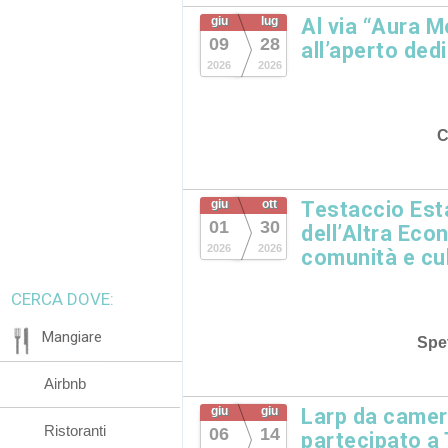
giu
lug
Al via “Aura M
09
28
all’aperto dedi
2026
2026
C
giu
ott
Testaccio Esta
01
30
dell’Altra Eco
2026
2026
comunità e cu
CERCA DOVE:
Mangiare
Spet
Airbnb
giu
giu
Larp da camera
Ristoranti
06
14
partecipato a 