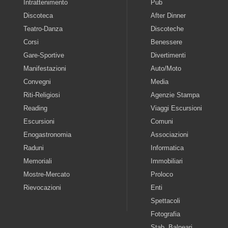
Intrattenimento
Pub
Discoteca
After Dinner
Teatro-Danza
Discoteche
Corsi
Benessere
Gare-Sportive
Divertimenti
Manifestazioni
Auto/Moto
Convegni
Media
Riti-Religiosi
Agenzie Stampa
Reading
Viaggi Escursioni
Escursioni
Comuni
Enogastronomia
Associazioni
Raduni
Informatica
Memoriali
Immobiliari
Mostre-Mercato
Proloco
Rievocazioni
Enti
Spettacoli
Fotografia
Stab. Balneari