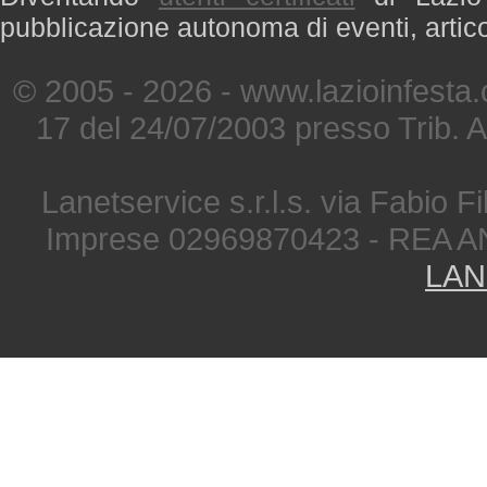
pubblicazione autonoma di eventi, artic
© 2005 - 2026 - www.lazioinfesta
17 del 24/07/2003 presso Trib. 
Lanetservice s.r.l.s. via Fabio Fi
Imprese 02969870423 - REA A
LAN