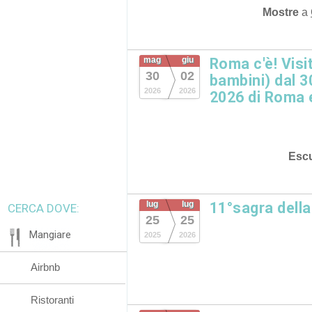
Mostre
a
mag
giu
Roma c'è! Visi
30
02
bambini) dal 3
2026
2026
2026 di Roma e
Escu
lug
lug
11°sagra dell
CERCA DOVE:
25
25
Mangiare
2025
2026
Airbnb
Ristoranti