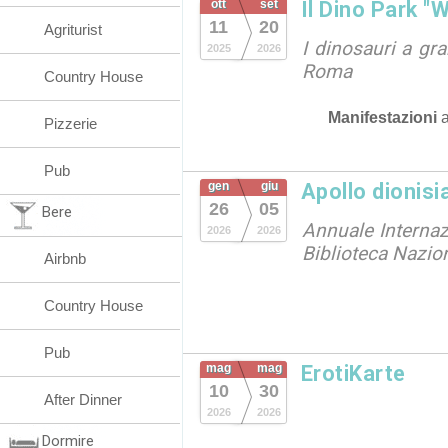
ott
set
Il Dino Park "
11
20
Agriturist
I dinosauri a gr
2025
2026
Roma
Country House
Manifestazioni
Pizzerie
Pub
gen
giu
Apollo dionisi
26
05
Bere
Annuale Internazi
2026
2026
Biblioteca Nazio
Airbnb
Country House
Pub
mag
mag
ErotiKarte
10
30
After Dinner
2026
2026
Dormire