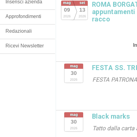
Inserisci azienda
mag
set
ROMA BORGATA
09
13
appuntamenti in
Approfondimenti
2026
2026
racco
Redazionali
I
Ricevi Newsletter
mag
FESTA SS. TRI
30
FESTA PATRON
2026
mag
Black marks
30
Tatto dalla carta 
2026