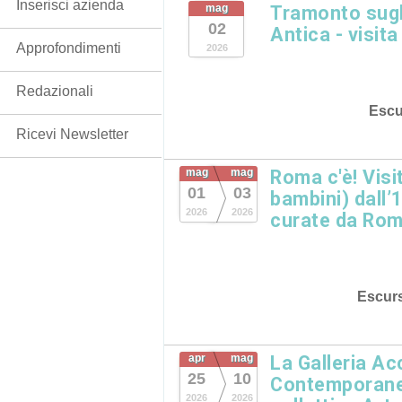
Inserisci azienda
mag
Tramonto sugl
02
Antica - visita
Approfondimenti
2026
Redazionali
Escu
Ricevi Newsletter
mag
mag
Roma c'è! Visi
01
03
bambini) dall’
2026
2026
curate da Rom
Escurs
apr
mag
La Galleria A
25
10
Contemporane
2026
2026