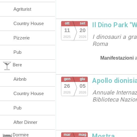
Agriturist
Country House
ott
set
Il Dino Park "
11
20
I dinosauri a gr
2025
2026
Pizzerie
Roma
Pub
Manifestazioni
Bere
Airbnb
gen
giu
Apollo dionisi
26
05
Annuale Internazi
2026
2026
Country House
Biblioteca Nazio
Pub
After Dinner
Dormire
mar
mag
Mostra