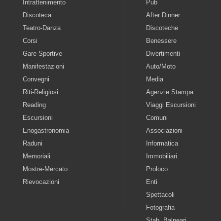
Intrattenimento
Pub
Discoteca
After Dinner
Teatro-Danza
Discoteche
Corsi
Benessere
Gare-Sportive
Divertimenti
Manifestazioni
Auto/Moto
Convegni
Media
Riti-Religiosi
Agenzie Stampa
Reading
Viaggi Escursioni
Escursioni
Comuni
Enogastronomia
Associazioni
Raduni
Informatica
Memoriali
Immobiliari
Mostre-Mercato
Proloco
Rievocazioni
Enti
Spettacoli
Fotografia
Stab. Balneari