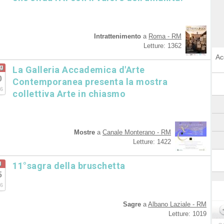
Intrattenimento
a
Roma - RM
Letture: 1362
Ac
g
La Galleria Accademica d'Arte
0
Contemporanea presenta la mostra
6
collettiva Arte in chiasmo
Mostre
a
Canale Monterano - RM
Letture: 1422
g
11°sagra della bruschetta
5
6
Sagre
a
Albano Laziale - RM
Letture: 1019