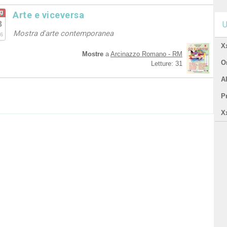
g
Arte e viceversa
8
U
Mostra d'arte contemporanea
6
X
Mostre
a
Arcinazzo Romano - RM
Or
Letture: 31
A
P
X