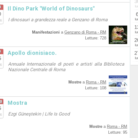
3
lu
t
Il Dino Park "World of Dinosaurs"
0
I dinosauri a grandezza reale a Genzano di Roma
lu
6
1
Manifestazioni
a
Genzano di Roma - RM
lu
Letture: 728
2
lu
u
Apollo dionisiaco.
2
5
lu
Annuale Internazionale di poeti e artisti alla Biblioteca
6
Nazionale Centrale di Roma
Mostre
a
Roma - RM
Letture: 108
g
Mostra
5
Ezgi Güneştekin | Life Is Good
6
Mostre
a
Roma - RM
Letture: 95