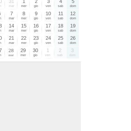
0
31
1
2
3
4
5
n
mar
mer
gio
ven
sab
dom
6
7
8
9
10
11
12
n
mar
mer
gio
ven
sab
dom
3
14
15
16
17
18
19
n
mar
mer
gio
ven
sab
dom
0
21
22
23
24
25
26
n
mar
mer
gio
ven
sab
dom
7
28
29
30
1
2
3
n
mar
mer
gio
ven
sab
dom