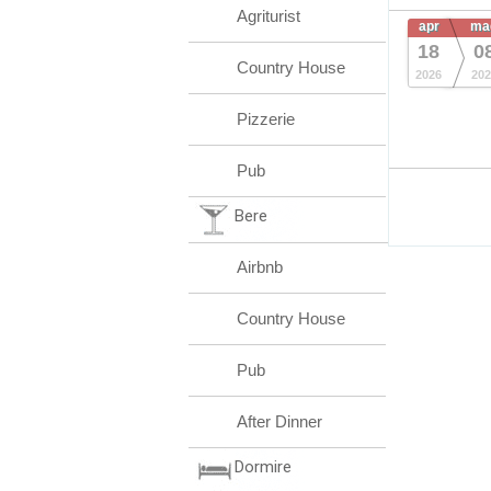
Agriturist
apr
ma
18
0
Country House
2026
202
Pizzerie
Pub
Bere
Airbnb
Country House
Pub
After Dinner
Dormire