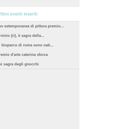
ltimi eventi inseriti
xv estemporanea di pittura premio...
vinio (ri), è sagra della...
l bioparco di roma sono nati...
remio d'arte caterina sforza
xi sagra degli gnocchi