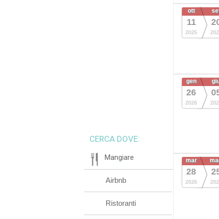
ott
se
11
2
2025
202
gen
gi
26
0
2026
202
CERCA DOVE:
Mangiare
mar
ma
28
2
Airbnb
2026
202
Ristoranti