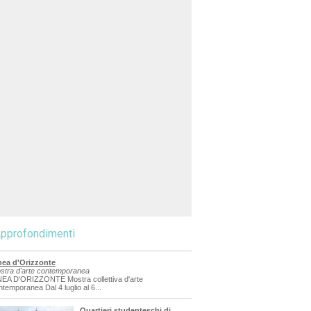
pprofondimenti
nea d'Orizzonte
stra d'arte contemporanea
NEA D'ORIZZONTE Mostra collettiva d'arte
ntemporanea Dal 4 luglio al 6...
Quartieri studenteschi di