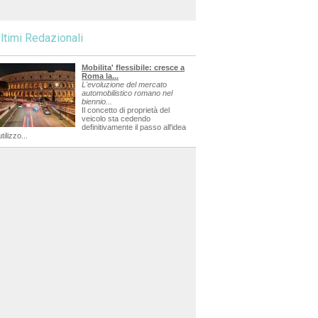
ltimi Redazionali
Mobilita' flessibile: cresce a
Roma la...
L'evoluzione del mercato
automobilistico romano nel
biennio...
Il concetto di proprietà del
veicolo sta cedendo
definitivamente il passo all'idea
utilizzo...