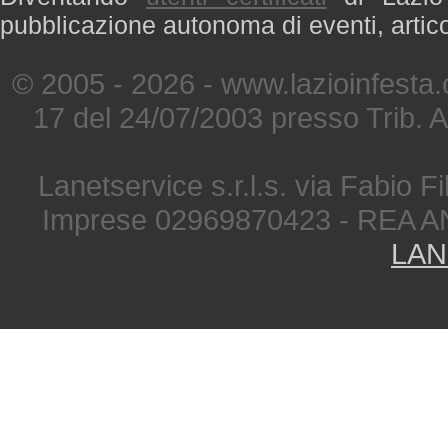
pubblicazione autonoma di eventi, artic
© 2005 - 2026 - www.lazioinfesta
17 del 24/07/2003 presso Trib. 
Lanetservice s.r.l.s. via Fabio Fi
Imprese 02969870423 - REA A
LAN