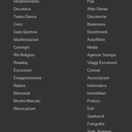
Intrattenimento
Pub
Discoteca
After Dinner
Teatro-Danza
Discoteche
Corsi
Benessere
Gare-Sportive
Divertimenti
Manifestazioni
Auto/Moto
Convegni
Media
Riti-Religiosi
Agenzie Stampa
Reading
Viaggi Escursioni
Escursioni
Comuni
Enogastronomia
Associazioni
Raduni
Informatica
Memoriali
Immobiliari
Mostre-Mercato
Proloco
Rievocazioni
Enti
Spettacoli
Fotografia
Stab. Balneari