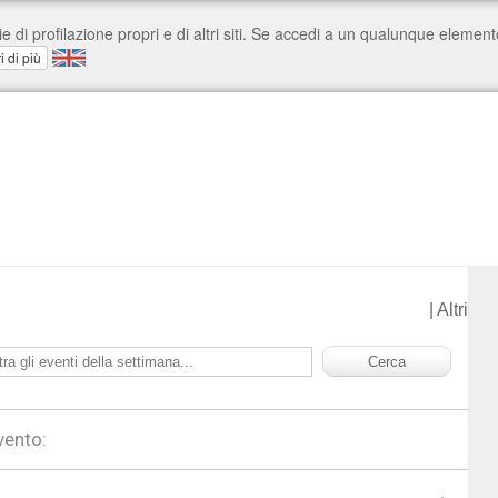
|
Altri
vento: