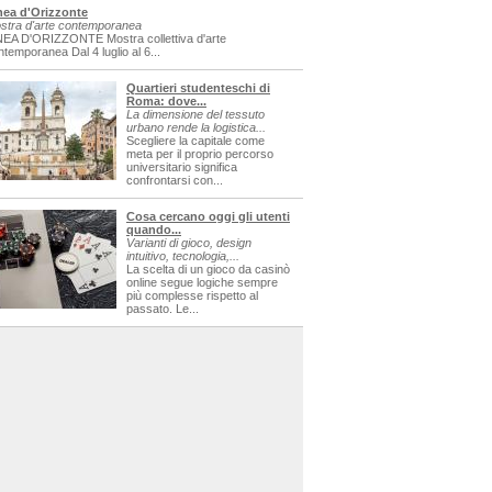
nea d'Orizzonte
stra d'arte contemporanea
NEA D'ORIZZONTE Mostra collettiva d'arte
ntemporanea Dal 4 luglio al 6...
Quartieri studenteschi di
Roma: dove...
La dimensione del tessuto
urbano rende la logistica...
Scegliere la capitale come
meta per il proprio percorso
universitario significa
confrontarsi con...
Cosa cercano oggi gli utenti
quando...
Varianti di gioco, design
intuitivo, tecnologia,...
La scelta di un gioco da casinò
online segue logiche sempre
più complesse rispetto al
passato. Le...