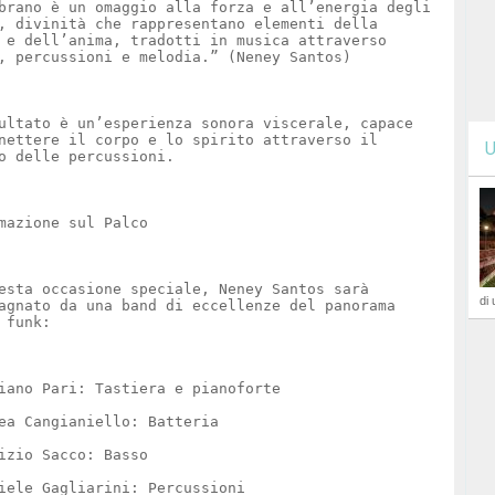
brano è un omaggio alla forza e all’energia degli
, divinità che rappresentano elementi della
 e dell’anima, tradotti in musica attraverso
, percussioni e melodia.” (Neney Santos)
ultato è un’esperienza sonora viscerale, capace
nettere il corpo e lo spirito attraverso il
U
o delle percussioni.
mazione sul Palco
esta occasione speciale, Neney Santos sarà
di 
agnato da una band di eccellenze del panorama
 funk:
iano Pari: Tastiera e pianoforte
ea Cangianiello: Batteria
izio Sacco: Basso
iele Gagliarini: Percussioni