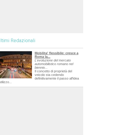
ltimi Redazionali
Mobilita' flessibile: cresce a
Roma la...
L'evoluzione del mercato
automobilistico romano nel
biennio...
Il concetto di proprietà del
veicolo sta cedendo
definitivamente il passo all'idea
utilizzo...