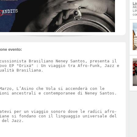
Li
Mo
LI
co
ione evento:
cussionista Brasiliano Neney Santos, presenta il
ovo EP "Orixá" : Un viaggio tra Afro-Funk, Jazz e
ualità Brasiliana.
Marzo, L’Asino che Vola si accenderà con le
ioni ancestrali e contemporanee di Neney Santos.
atevi per un viaggio sonoro dove le radici afro-
iane si fondano con il linguaggio universale del
 del Jazz.