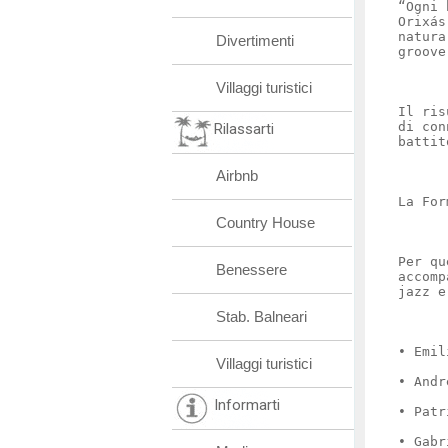
“Ogni 
Orixás
natura
Divertimenti
groove
Villaggi turistici
Il ris
di con
Rilassarti
battit
Airbnb
La For
Country House
Per qu
Benessere
accomp
jazz e
Stab. Balneari
• Emil
Villaggi turistici
• Andr
Informarti
• Patr
• Gabr