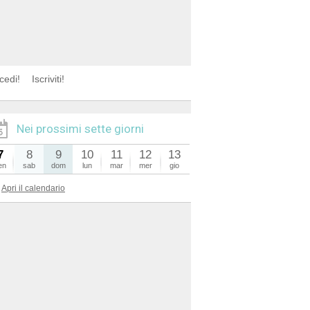
cedi!
Iscriviti!
Nei prossimi sette giorni
7
8
9
10
11
12
13
en
sab
dom
lun
mar
mer
gio
Apri il calendario