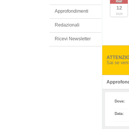
mar
12
Approfondimenti
2026
Redazionali
Ricevi Newsletter
ATTENZION
Sai se ver
Approfond
Dove:
Data: