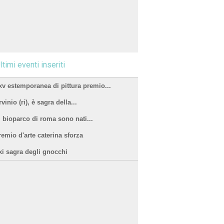
ltimi eventi inseriti
xv estemporanea di pittura premio...
vinio (ri), è sagra della...
l bioparco di roma sono nati...
remio d'arte caterina sforza
xi sagra degli gnocchi