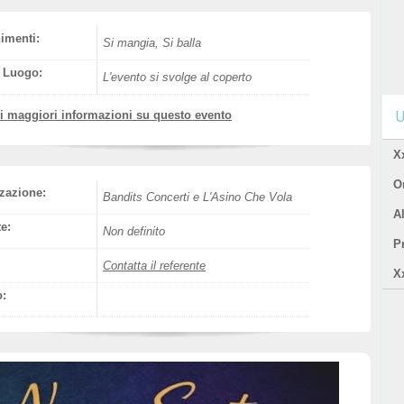
nimenti:
Si mangia, Si balla
l Luogo:
L'evento si svolge al coperto
vi maggiori informazioni su questo evento
U
X
Or
zazione:
Bandits Concerti e L'Asino Che Vola
A
e:
Non definito
P
Contatta il referente
X
o: