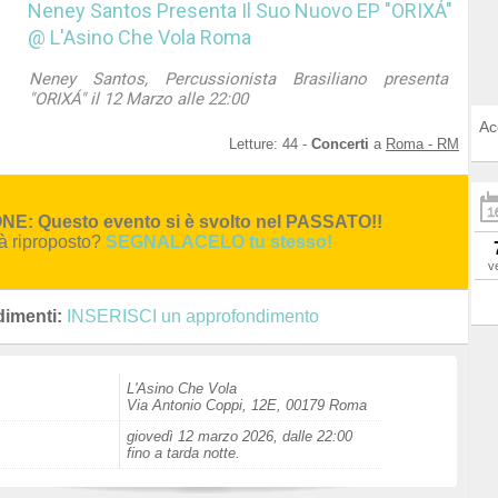
Neney Santos Presenta Il Suo Nuovo EP "ORIXÁ"
@ L'Asino Che Vola Roma
Neney Santos, Percussionista Brasiliano presenta
"ORIXÁ" il 12 Marzo alle 22:00
Ac
Letture:
44
-
Concerti
a
Roma - RM
E: Questo evento si è svolto nel PASSATO!!
rà riproposto?
SEGNALACELO tu stesso!
v
imenti:
INSERISCI un approfondimento
L'Asino Che Vola
Via Antonio Coppi, 12E, 00179 Roma
giovedì 12 marzo 2026, dalle 22:00
fino a tarda notte.