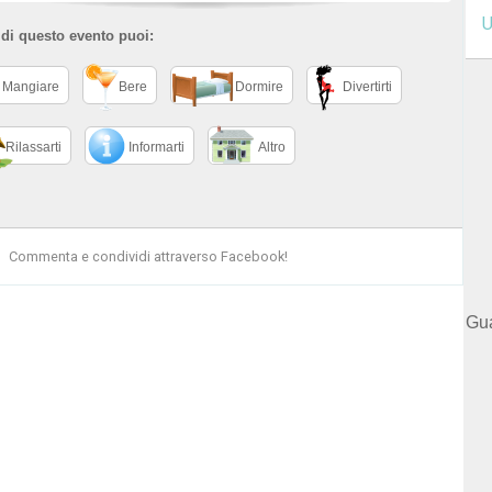
U
 di questo evento puoi:
Mangiare
Bere
Dormire
Divertirti
Rilassarti
Informarti
Altro
Commenta e condividi attraverso Facebook!
Gua