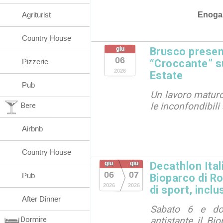
Enoga
Agriturist
Country House
giu
Brusco presen
06
Pizzerie
“Croccante” su
2026
Estate
Pub
Un lavoro maturo
le inconfondibili
Bere
Airbnb
Country House
giu
giu
Decathlon Ital
06
07
Pub
Bioparco di R
2026
2026
di sport, inclu
After Dinner
Sabato 6 e do
Dormire
antistante il Bi