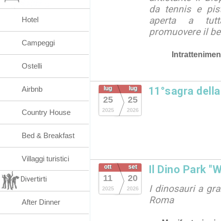
da tennis e piste
aperta a tutt
Hotel
promuovere il be
Campeggi
Intrattenimen
Ostelli
Airbnb
lug
lug
11°sagra dell
25
25
2025
2026
Country House
Bed & Breakfast
Villaggi turistici
ott
set
Il Dino Park "
11
20
Divertirti
I dinosauri a gr
2025
2026
Roma
After Dinner