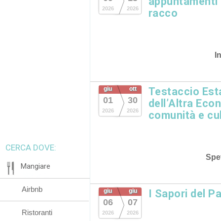
appuntamenti in
2026
2026
racco
I
giu
ott
Testaccio Esta
01
30
dell’Altra Eco
2026
2026
comunità e cu
CERCA DOVE:
Spet
Mangiare
Airbnb
giu
giu
I Sapori del P
06
07
Ristoranti
2026
2026