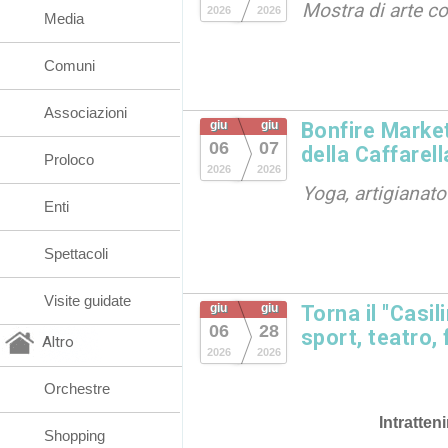
Mostra di arte 
2026
2026
Media
Comuni
Associazioni
giu
giu
Bonfire Market 
06
07
della Caffarell
Proloco
2026
2026
Yoga, artigianat
Enti
Spettacoli
Visite guidate
giu
giu
Torna il "Casi
06
28
sport, teatro,
Altro
2026
2026
Orchestre
Intratten
Shopping