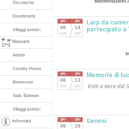
Manifestazioni
Discoteche
Divertimenti
giu
giu
Larp da camera
06
14
partecipato a 
Villaggi turistici
2026
2026
Rilassarti
I
Airbnb
Country House
giu
giu
Memorie di lu
06
13
Benessere
Volti e terre dal
2026
2026
Stab. Balneari
Villaggi turistici
giu
giu
Genesi
Informarti
06
19