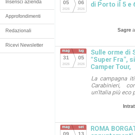
Inserisci azienda
05
06
di Porto il 5 e
2026
2026
Approfondimenti
Sagre
Redazionali
Ricevi Newsletter
mag
lug
Sulle orme di 
31
05
“Super Fra”, s
2026
2026
Camper Tour,
La campagna iti
Carabinieri, c
un'Italia più eco 
Intra
mag
set
ROMA BORGATA
09
13