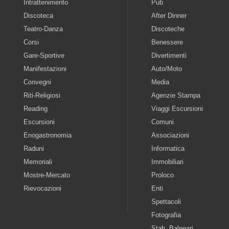
Intrattenimento
Pub
Discoteca
After Dinner
Teatro-Danza
Discoteche
Corsi
Benessere
Gare-Sportive
Divertimenti
Manifestazioni
Auto/Moto
Convegni
Media
Riti-Religiosi
Agenzie Stampa
Reading
Viaggi Escursioni
Escursioni
Comuni
Enogastronomia
Associazioni
Raduni
Informatica
Memoriali
Immobiliari
Mostre-Mercato
Proloco
Rievocazioni
Enti
Spettacoli
Fotografia
Stab. Balneari