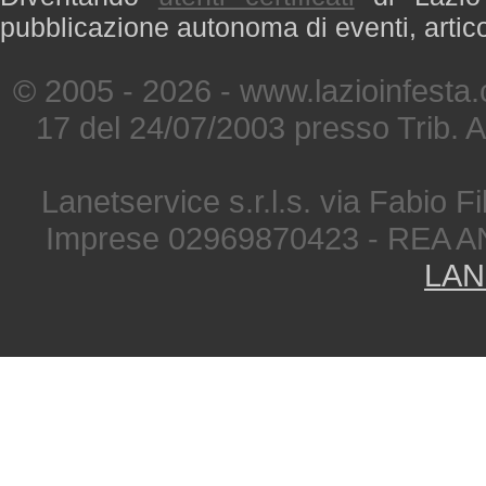
pubblicazione autonoma di eventi, artic
© 2005 - 2026 - www.lazioinfesta
17 del 24/07/2003 presso Trib. 
Lanetservice s.r.l.s. via Fabio Fi
Imprese 02969870423 - REA A
LAN