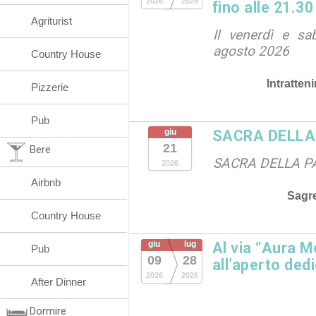
2026
2026
fino alle 21.30
Agriturist
Il venerdì e sa
agosto 2026
Country House
Intratten
Pizzerie
Pub
giu
SACRA DELLA
21
Bere
SACRA DELLA P
2026
Airbnb
Sagr
Country House
giu
lug
Al via “Aura M
Pub
09
28
all’aperto dedi
2026
2026
After Dinner
Dormire