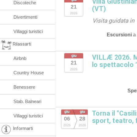
Villa Giustin
Discoteche
21
(VT)
2026
Divertimenti
Visita guidata in
Villaggi turistici
Escursioni
a
Rilassarti
giu
VILLÆ 2026. M
Airbnb
21
lo spettacolo
2026
Country House
Benessere
Spet
Stab. Balneari
giu
giu
Torna il "Casi
Villaggi turistici
06
28
sport, teatro,
2026
2026
Informarti