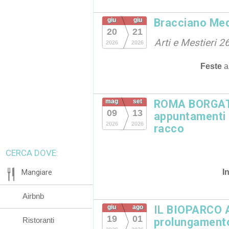
giu
giu
Bracciano Med
20
21
Arti e Mestieri 2
2026
2026
Feste
mag
set
ROMA BORGATA
09
13
appuntamenti in
2026
2026
racco
CERCA DOVE:
I
Mangiare
Airbnb
giu
ago
IL BIOPARCO 
19
01
Ristoranti
prolungamento