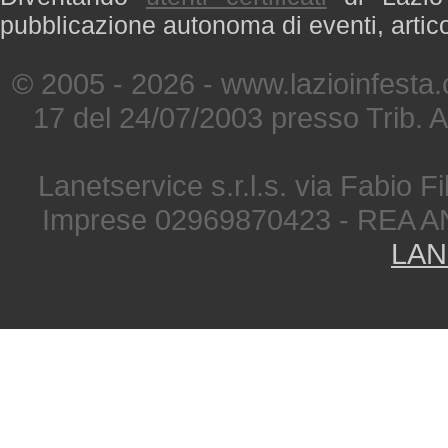
pubblicazione autonoma di eventi, artic
© 2005 - 2026 - www.lazioinfesta
17 del 24/07/2003 presso Trib. 
Lanetservice s.r.l.s. via Fabio Fi
Imprese 02969870423 - REA A
LAN