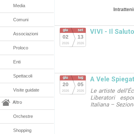
Media
Intratten
Comuni
giu
set
VIVI - Il Salut
Associazioni
02
13
2026
2026
Proloco
Enti
Spettacoli
giu
lug
A Vele Spiegat
20
05
Visite guidate
Le artiste dell’É
2026
2026
Liberatori esp
Altro
Italiana – Sezion
Orchestre
Shopping