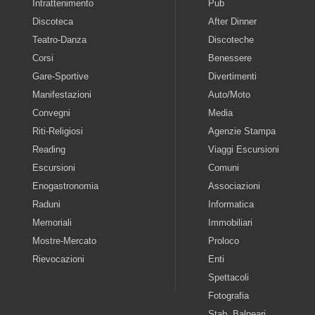
Intrattenimento
Pub
Discoteca
After Dinner
Teatro-Danza
Discoteche
Corsi
Benessere
Gare-Sportive
Divertimenti
Manifestazioni
Auto/Moto
Convegni
Media
Riti-Religiosi
Agenzie Stampa
Reading
Viaggi Escursioni
Escursioni
Comuni
Enogastronomia
Associazioni
Raduni
Informatica
Memoriali
Immobiliari
Mostre-Mercato
Proloco
Rievocazioni
Enti
Spettacoli
Fotografia
Stab. Balneari