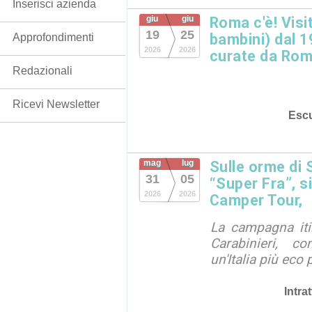
Inserisci azienda
giu
giu
Roma c'è! Visi
19
25
bambini) dal 1
Approfondimenti
2026
2026
curate da Rom
Redazionali
Ricevi Newsletter
Escu
mag
lug
Sulle orme di 
31
05
“Super Fra”, s
2026
2026
Camper Tour,
La campagna iti
Carabinieri, c
un'Italia più eco 
Intra