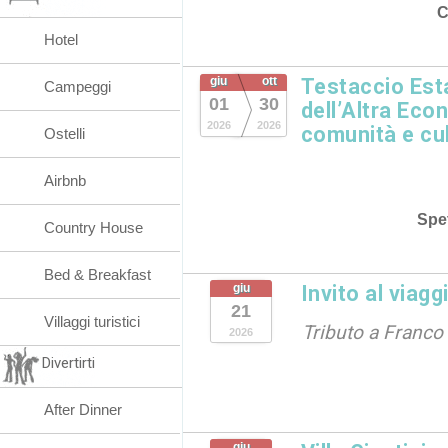
C
Hotel
giu
ott
Testaccio Esta
Campeggi
01
30
dell’Altra Eco
2026
2026
comunità e cu
Ostelli
Airbnb
Spet
Country House
Bed & Breakfast
giu
Invito al viagg
21
Villaggi turistici
Tributo a Franco 
2026
Divertirti
After Dinner
giu