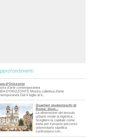
pprofondimenti
nea d'Orizzonte
stra d'arte contemporanea
NEA D'ORIZZONTE Mostra collettiva d'arte
ntemporanea Dal 4 luglio al 6...
Quartieri studenteschi di
Roma: dove...
La dimensione del tessuto
urbano rende la logistica...
Scegliere la capitale come
meta per il proprio percorso
universitario significa
confrontarsi con...