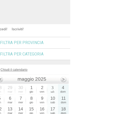
cedi!
Iscriviti!
FILTRA PER PROVINCIA
FILTRA PER CATEGORIA
Chiudi il calendario
maggio 2025
8
29
30
1
2
3
4
n
mar
mer
gio
ven
sab
dom
5
6
7
8
9
10
11
n
mar
mer
gio
ven
sab
dom
2
13
14
15
16
17
18
n
mar
mer
gio
ven
sab
dom