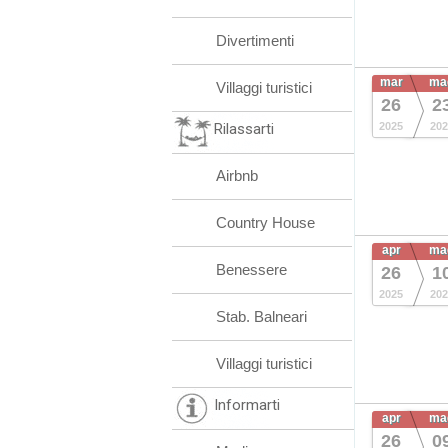
Divertimenti
mar
ma
Villaggi turistici
26
2
Rilassarti
2025
202
Airbnb
Country House
apr
ma
Benessere
26
1
2025
202
Stab. Balneari
Villaggi turistici
Informarti
apr
ma
26
0