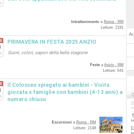
5
Intrattenimento
a
Roma - RM
Letture: 2191
Ac
g
PRIMAVERA IN FESTA 2025 ANZIO
3
Suoni, colori, sapori della bella stagione
5
Feste
a
Anzio - RM
Letture: 541
g
Il Colosseo spiegato ai bambini - Visita
4
giocata x famiglie con bambini (4-13 anni) a
5
numero chiuso
2
lu
lu
Escursioni
a
Roma - RM
1
Letture: 2148
lu