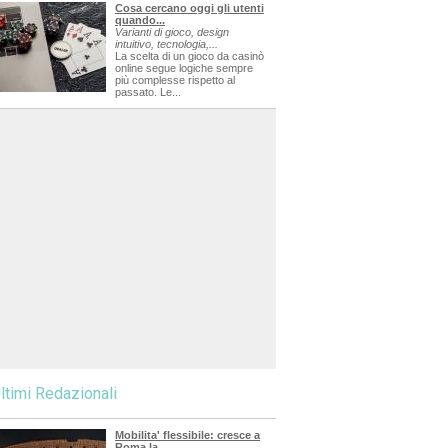
Cosa cercano oggi gli utenti
quando...
Varianti di gioco, design
intuitivo, tecnologia,...
La scelta di un gioco da casinò
online segue logiche sempre
più complesse rispetto al
passato. Le...
ltimi Redazionali
Mobilita' flessibile: cresce a
Roma la...