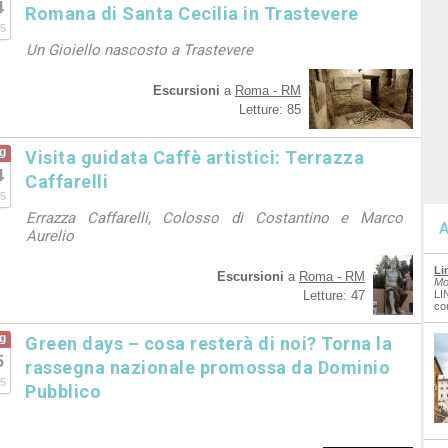
4
Romana di Santa Cecilia in Trastevere
5
Un Gioiello nascosto a Trastevere
Escursioni
a
Roma - RM
Letture: 85
g
Visita guidata Caffè artistici: Terrazza
4
Caffarelli
5
Errazza Caffarelli, Colosso di Costantino e Marco
A
Aurelio
Li
Escursioni
a
Roma - RM
Mo
Letture: 47
LI
co
g
Green days – cosa resterà di noi? Torna la
5
rassegna nazionale promossa da Dominio
5
Pubblico