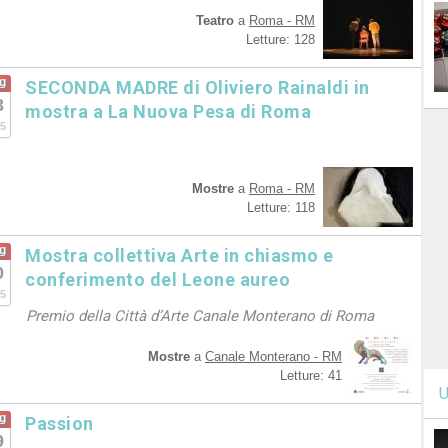
Teatro
a
Roma - RM
Letture: 128
g
SECONDA MADRE di Oliviero Rainaldi in
3
mostra a La Nuova Pesa di Roma
5
Mostre
a
Roma - RM
Letture: 118
g
Mostra collettiva Arte in chiasmo e
0
conferimento del Leone aureo
5
Premio della Città d’Arte Canale Monterano di Roma
Mostre
a
Canale Monterano - RM
Letture: 41
U
g
Passion
9