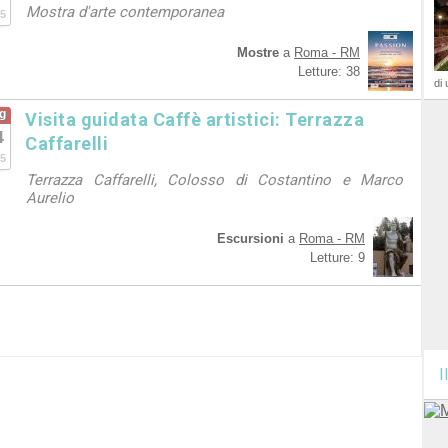
Mostra d'arte contemporanea
5
Mostre
a
Roma - RM
Letture: 38
di 
g
Visita guidata Caffè artistici: Terrazza
4
Caffarelli
5
Terrazza Caffarelli, Colosso di Costantino e Marco
Aurelio
Escursioni
a
Roma - RM
Letture: 9
I