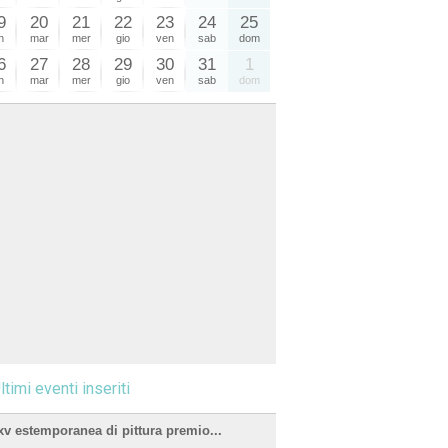
9
20
21
22
23
24
25
n
mar
mer
gio
ven
sab
dom
6
27
28
29
30
31
1
n
mar
mer
gio
ven
sab
dom
ltimi eventi inseriti
xv estemporanea di pittura premio...