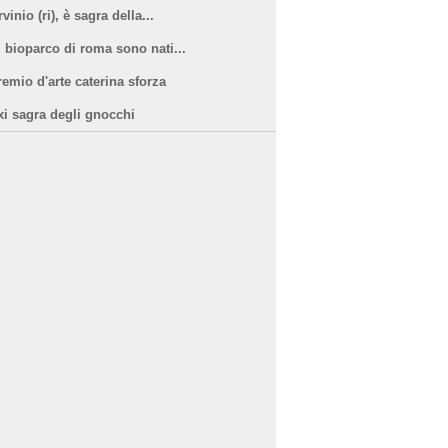
vinio (ri), è sagra della...
l bioparco di roma sono nati...
remio d'arte caterina sforza
xi sagra degli gnocchi