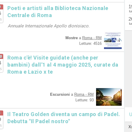
1
u
Poeti e artisti alla Biblioteca Nazionale
lu
6
Centrale di Roma
2
5
lu
Annuale Internazionale Apollo dionisiaco.
Mostre
a
Roma - RM
Letture: 4516
g
Roma c'è! Visite guidate (anche per
4
bambini) dall’1 al 4 maggio 2025, curate da
5
Roma e Lazio x te
Escursioni
a
Roma - RM
Letture: 93
c
Il Teatro Golden diventa un campo di Padel.
U
9
Debutta "Il Padel nostro"
5
X