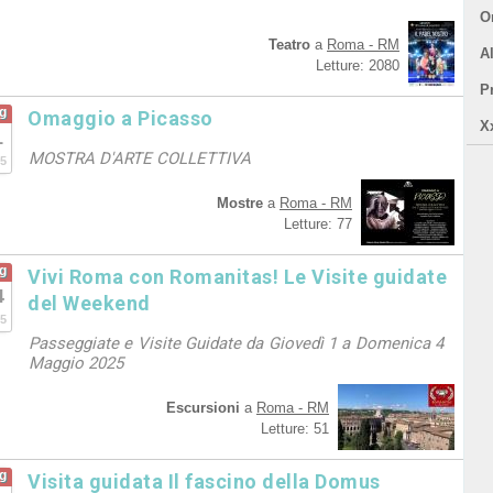
Or
Teatro
a
Roma - RM
A
Letture: 2080
P
g
Omaggio a Picasso
X
1
MOSTRA D'ARTE COLLETTIVA
5
Mostre
a
Roma - RM
Letture: 77
g
Vivi Roma con Romanitas! Le Visite guidate
4
del Weekend
5
Passeggiate e Visite Guidate da Giovedì 1 a Domenica 4
Maggio 2025
Escursioni
a
Roma - RM
Letture: 51
g
Visita guidata Il fascino della Domus