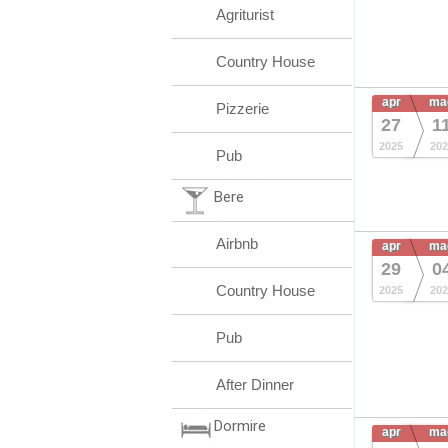
Agriturist
Country House
apr
ma
Pizzerie
27
1
2025
202
Pub
Bere
Airbnb
apr
ma
29
0
Country House
2025
202
Pub
After Dinner
Dormire
apr
ma