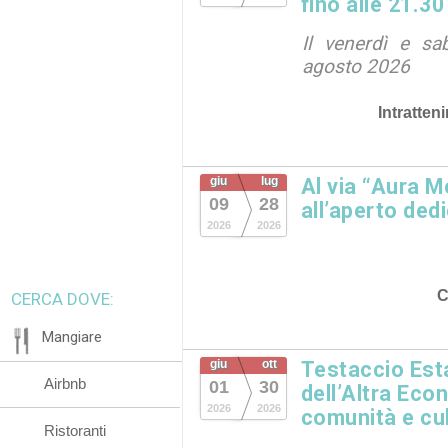
fino alle 21.30
Il venerdì e sa
agosto 2026
Intratten
giu
lug
Al via “Aura M
09
28
all’aperto dedi
2026
2026
C
CERCA DOVE:
Mangiare
giu
ott
Testaccio Esta
Airbnb
01
30
dell’Altra Eco
2026
2026
comunità e cu
Ristoranti