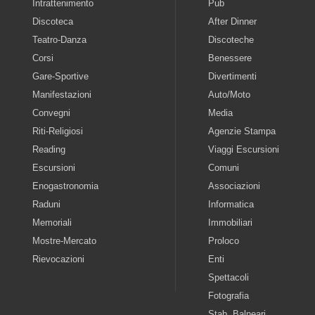
Intrattenimento
Pub
Discoteca
After Dinner
Teatro-Danza
Discoteche
Corsi
Benessere
Gare-Sportive
Divertimenti
Manifestazioni
Auto/Moto
Convegni
Media
Riti-Religiosi
Agenzie Stampa
Reading
Viaggi Escursioni
Escursioni
Comuni
Enogastronomia
Associazioni
Raduni
Informatica
Memoriali
Immobiliari
Mostre-Mercato
Proloco
Rievocazioni
Enti
Spettacoli
Fotografia
Stab. Balneari