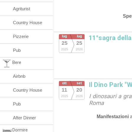
Agriturist
Spet
Country House
Pizzerie
lug
lug
11°sagra dell
25
25
2025
2026
Pub
Bere
Airbnb
ott
set
Il Dino Park "
11
20
Country House
I dinosauri a gr
2025
2026
Roma
Pub
Manifestazioni
After Dinner
Dormire