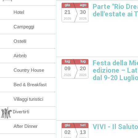
giu
ago
Parte "Rio Dre
21
30
Hotel
dell'estate ai 
2026
2026
Campeggi
Ostelli
Airbnb
lug
lug
Festa della Mi
09
20
edizione – Lat
Country House
2026
2026
dal 9-20 Lugli
Bed & Breakfast
Villaggi turistici
Divertirti
giu
set
VIVI - Il Salut
After Dinner
02
13