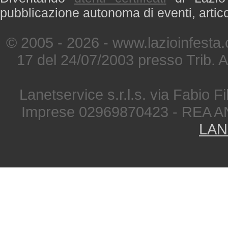
pubblicazione autonoma di eventi, artic
© 2005 - 2026 - www.lazioinfesta
17 del 24/07/2003 presso Trib. 
Lanetservice s.r.l.s. via Fabio Fi
Imprese 02969870423 - REA A
LAN