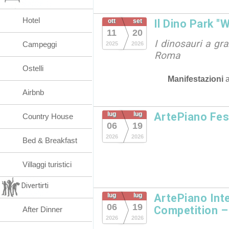
Hotel
ott
set
Il Dino Park "
11
20
I dinosauri a gr
Campeggi
2025
2026
Roma
Ostelli
Manifestazioni
Airbnb
lug
lug
ArtePiano Fes
Country House
06
19
2026
2026
Bed & Breakfast
Villaggi turistici
Divertirti
lug
lug
ArtePiano Inte
06
19
Competition –
After Dinner
2026
2026