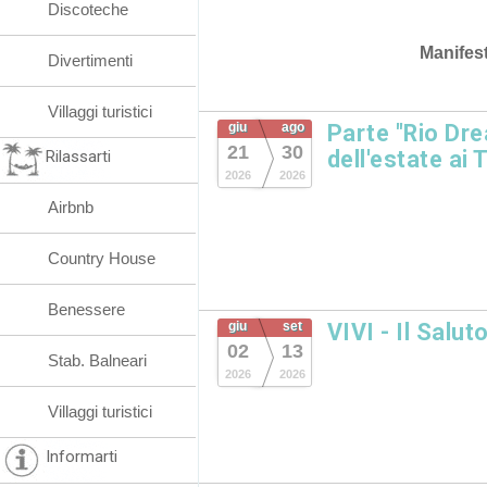
Discoteche
Manifes
Divertimenti
Villaggi turistici
giu
ago
Parte "Rio Dre
21
30
dell'estate ai 
Rilassarti
2026
2026
Airbnb
Country House
Benessere
giu
set
VIVI - Il Salut
02
13
Stab. Balneari
2026
2026
Villaggi turistici
Informarti