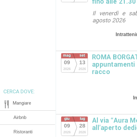
fino alle 21.30
Il venerdì e sa
agosto 2026
Intratten
mag
set
ROMA BORGATA
09
13
appuntamenti in
2026
2026
racco
CERCA DOVE:
I
Mangiare
Airbnb
giu
lug
Al via “Aura M
09
28
all’aperto dedi
Ristoranti
2026
2026