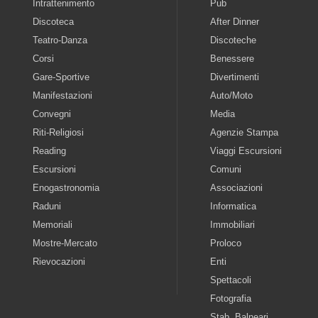
Intrattenimento
Pub
Discoteca
After Dinner
Teatro-Danza
Discoteche
Corsi
Benessere
Gare-Sportive
Divertimenti
Manifestazioni
Auto/Moto
Convegni
Media
Riti-Religiosi
Agenzie Stampa
Reading
Viaggi Escursioni
Escursioni
Comuni
Enogastronomia
Associazioni
Raduni
Informatica
Memoriali
Immobiliari
Mostre-Mercato
Proloco
Rievocazioni
Enti
Spettacoli
Fotografia
Stab. Balneari