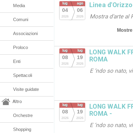
lug
ago
Linea d'Orizz
Media
04
06
Mostra d'arte al 
2026
2026
Comuni
Mostre
Associazioni
Proloco
lug
lug
LONG WALK F
08
19
ROMA
Enti
2026
2026
E ‘ndo so nato, v
Spettacoli
Visite guidate
Altro
lug
lug
LONG WALK F
08
19
ROMA -
Orchestre
2026
2026
E ‘ndo so nato, v
Shopping