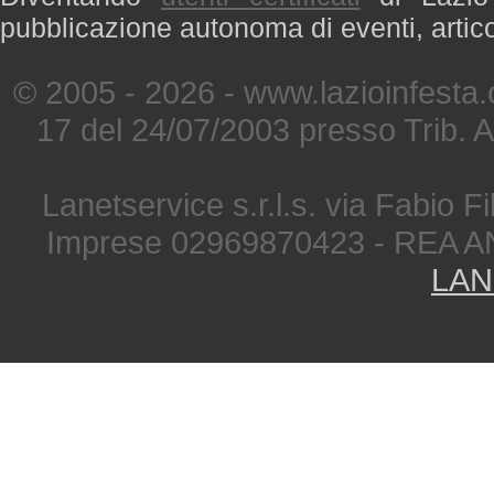
pubblicazione autonoma di eventi, artic
© 2005 - 2026 - www.lazioinfesta
17 del 24/07/2003 presso Trib. 
Lanetservice s.r.l.s. via Fabio Fi
Imprese 02969870423 - REA A
LAN