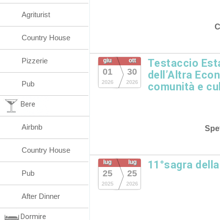
Agriturist
C
Country House
Pizzerie
giu
ott
Testaccio Esta
01
30
dell’Altra Eco
2026
2026
Pub
comunità e cu
Bere
Airbnb
Spet
Country House
lug
lug
11°sagra dell
25
25
Pub
2025
2026
After Dinner
Dormire