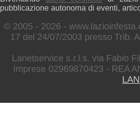
pubblicazione autonoma di eventi, artic
© 2005 - 2026 - www.lazioinfesta
17 del 24/07/2003 presso Trib. 
Lanetservice s.r.l.s. via Fabio Fi
Imprese 02969870423 - REA A
LAN