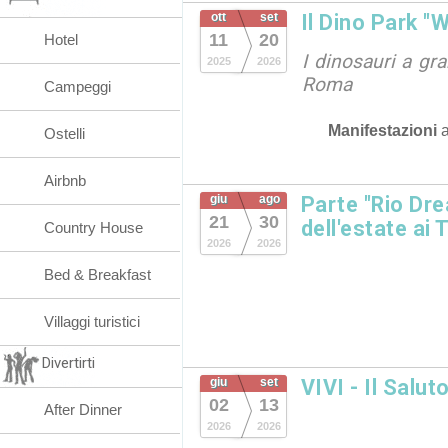
ott
set
Il Dino Park "
11
20
Hotel
I dinosauri a gr
2025
2026
Roma
Campeggi
Manifestazioni
Ostelli
Airbnb
giu
ago
Parte "Rio Dre
21
30
dell'estate ai 
Country House
2026
2026
Bed & Breakfast
Villaggi turistici
Divertirti
giu
set
VIVI - Il Salut
02
13
After Dinner
2026
2026