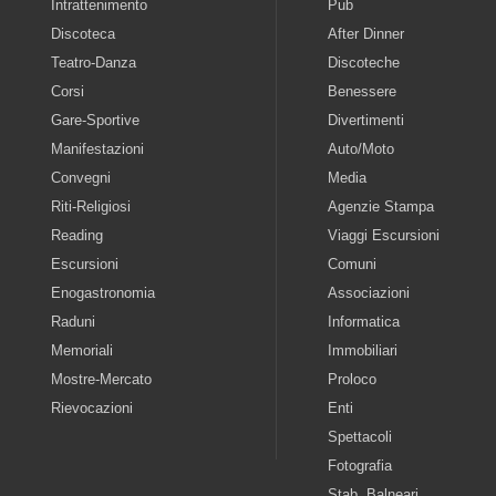
Intrattenimento
Pub
Discoteca
After Dinner
Teatro-Danza
Discoteche
Corsi
Benessere
Gare-Sportive
Divertimenti
Manifestazioni
Auto/Moto
Convegni
Media
Riti-Religiosi
Agenzie Stampa
Reading
Viaggi Escursioni
Escursioni
Comuni
Enogastronomia
Associazioni
Raduni
Informatica
Memoriali
Immobiliari
Mostre-Mercato
Proloco
Rievocazioni
Enti
Spettacoli
Fotografia
Stab. Balneari