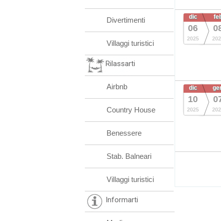
dic
fe
Divertimenti
06
0
2025
202
Villaggi turistici
Rilassarti
Airbnb
dic
ge
10
0
Country House
2025
202
Benessere
Stab. Balneari
Villaggi turistici
Informarti