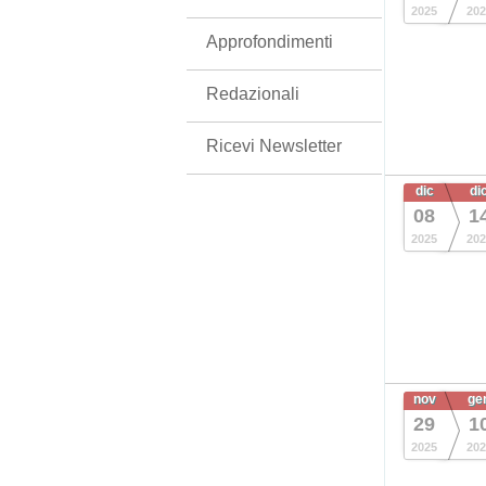
2025
202
Approfondimenti
Redazionali
Ricevi Newsletter
dic
di
08
1
2025
202
nov
ge
29
1
2025
202