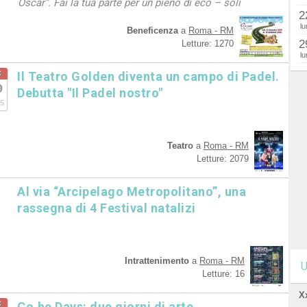
Oscar”. Fai la tua parte per un pieno di eco – soli
2
lu
Beneficenza
a
Roma - RM
2
Letture: 1270
lu
c
Il Teatro Golden diventa un campo di Padel.
9
Debutta "Il Padel nostro"
5
Teatro
a
Roma - RM
Letture: 2079
Al via “Arcipelago Metropolitano”, una
rassegna di 4 Festival natalizi
Intrattenimento
a
Roma - RM
U
Letture: 16
X
c
Co.he Days: due giorni di arte