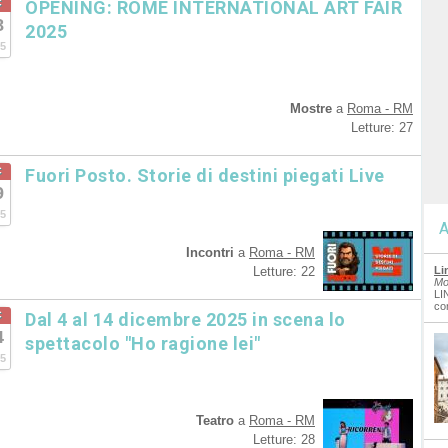
c
OPENING: ROME INTERNATIONAL ART FAIR
8
2025
5
Mostre
a
Roma - RM
Letture: 27
c
Fuori Posto. Storie di destini piegati Live
9
5
A
Incontri
a
Roma - RM
Letture: 22
Li
Mo
LI
co
c
Dal 4 al 14 dicembre 2025 in scena lo
4
spettacolo "Ho ragione lei"
5
Teatro
a
Roma - RM
Letture: 28