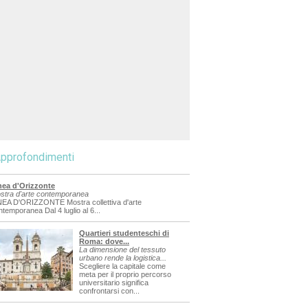
pprofondimenti
nea d'Orizzonte
stra d'arte contemporanea
NEA D'ORIZZONTE Mostra collettiva d'arte
ntemporanea Dal 4 luglio al 6...
Quartieri studenteschi di
Roma: dove...
La dimensione del tessuto
urbano rende la logistica...
Scegliere la capitale come
meta per il proprio percorso
universitario significa
confrontarsi con...