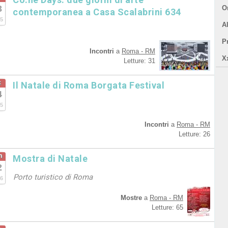
3
Or
contemporanea a Casa Scalabrini 634
5
A
P
Incontri
a
Roma - RM
X
Letture: 31
c
Il Natale di Roma Borgata Festival
4
5
Incontri
a
Roma - RM
Letture: 26
n
Mostra di Natale
2
Porto turistico di Roma
6
Mostre
a
Roma - RM
Letture: 65