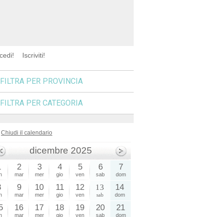
cedi!
Iscriviti!
FILTRA PER PROVINCIA
FILTRA PER CATEGORIA
Chiudi il calendario
dicembre 2025
1
2
3
4
5
6
7
n
mar
mer
gio
ven
sab
dom
8
9
10
11
12
13
14
n
mar
mer
gio
ven
sab
dom
5
16
17
18
19
20
21
n
mar
mer
gio
ven
sab
dom