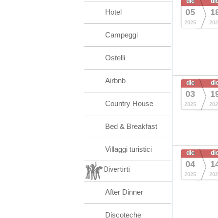
dic
di
05
1
Hotel
2025
202
Campeggi
Ostelli
Airbnb
dic
di
03
1
Country House
2025
202
Bed & Breakfast
Villaggi turistici
dic
di
04
1
Divertirti
2025
202
After Dinner
Discoteche