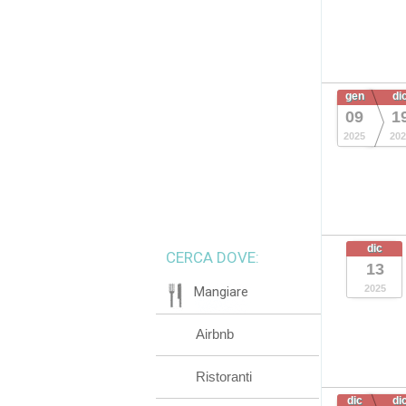
gen
di
09
1
2025
202
dic
CERCA DOVE:
13
2025
Mangiare
Airbnb
Ristoranti
dic
di