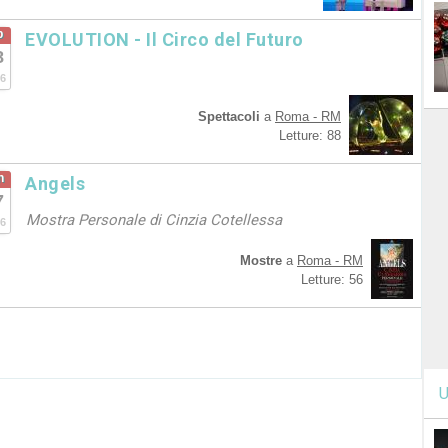
b
EVOLUTION - Il Circo del Futuro
8
6
Spettacoli
a
Roma - RM
Letture: 88
n
Angels
7
Mostra Personale di Cinzia Cotellessa
6
Mostre
a
Roma - RM
Letture: 56
U