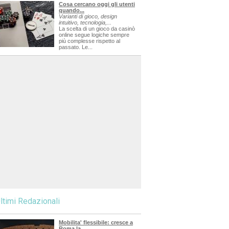
Cosa cercano oggi gli utenti
quando...
Varianti di gioco, design
intuitivo, tecnologia,...
La scelta di un gioco da casinò
online segue logiche sempre
più complesse rispetto al
passato. Le...
ltimi Redazionali
Mobilita' flessibile: cresce a
Roma la...