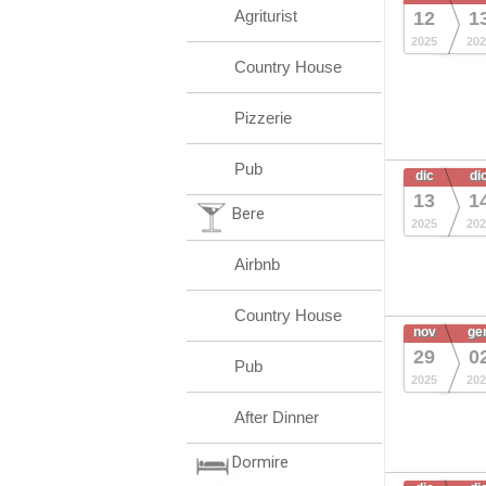
Agriturist
12
1
2025
202
Country House
Pizzerie
Pub
dic
di
13
1
Bere
2025
202
Airbnb
Country House
nov
ge
29
0
Pub
2025
202
After Dinner
Dormire