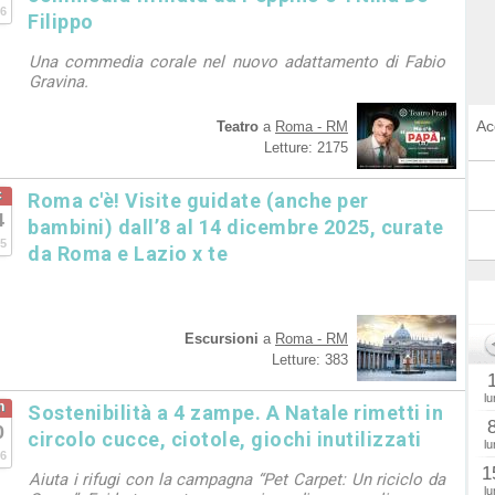
6
Filippo
Una commedia corale nel nuovo adattamento di Fabio
Gravina.
Ac
Teatro
a
Roma - RM
Letture: 2175
c
Roma c'è! Visite guidate (anche per
4
bambini) dall’8 al 14 dicembre 2025, curate
5
da Roma e Lazio x te
Escursioni
a
Roma - RM
Letture: 383
lu
n
Sostenibilità a 4 zampe. A Natale rimetti in
0
circolo cucce, ciotole, giochi inutilizzati
lu
6
1
Aiuta i rifugi con la campagna “Pet Carpet: Un riciclo da
lu