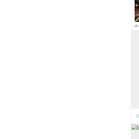
di 
I