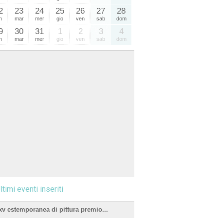
2
23
24
25
26
27
28
n
mar
mer
gio
ven
sab
dom
9
30
31
1
2
3
4
n
mar
mer
gio
ven
sab
dom
ltimi eventi inseriti
xv estemporanea di pittura premio...