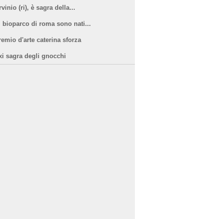
vinio (ri), è sagra della...
l bioparco di roma sono nati...
remio d'arte caterina sforza
xi sagra degli gnocchi