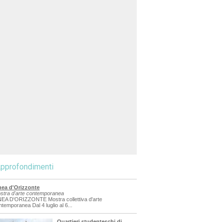
pprofondimenti
nea d'Orizzonte
stra d'arte contemporanea
NEA D'ORIZZONTE Mostra collettiva d'arte
ntemporanea Dal 4 luglio al 6...
Quartieri studenteschi di