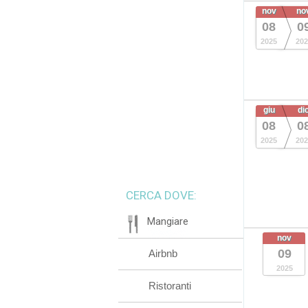
nov
no
08
0
2025
202
giu
di
08
0
2025
202
CERCA DOVE:
Mangiare
nov
09
Airbnb
2025
Ristoranti