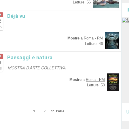
Letture: 56
I
v
Déjà vu
2
5
Mostre
a
Roma - RM
Letture: 46
v
Paesaggi e natura
0
MOSTRA D'ARTE COLLETTIVA
5
Mostre
a
Roma - RM
Letture: 50
1
2
>>
Pag 2
U