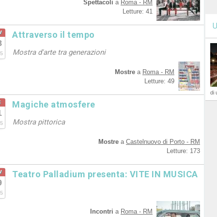
Spettacoli
a
Roma - RM
Letture: 41
U
v
Attraverso il tempo
8
Mostra d'arte tra generazioni
5
Mostre
a
Roma - RM
Letture: 49
di 
c
Magiche atmosfere
1
Mostra pittorica
5
Mostre
a
Castelnuovo di Porto - RM
Letture: 173
v
Teatro Palladium presenta: VITE IN MUSICA
9
5
Incontri
a
Roma - RM