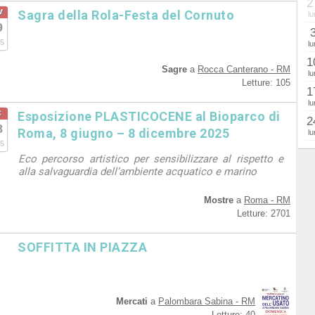
2
v
Sagra della Rola-Festa del Cornuto
lu
9
5
lu
1
Sagre
a
Rocca Canterano - RM
lu
Letture: 105
1
lu
c
Esposizione PLASTICOCENE al Bioparco di
2
8
Roma, 8 giugno – 8 dicembre 2025
lu
5
Eco percorso artistico per sensibilizzare al rispetto e
alla salvaguardia dell’ambiente acquatico e marino
Mostre
a
Roma - RM
Letture: 2701
SOFFITTA IN PIAZZA
Mercati
a
Palombara Sabina - RM
Letture: 40