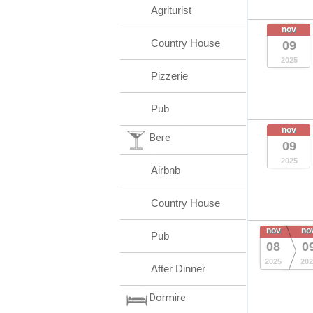
Agriturist
nov
Country House
09
2025
Pizzerie
Pub
nov
Bere
09
2025
Airbnb
Country House
nov
no
Pub
08
0
2025
202
After Dinner
Dormire