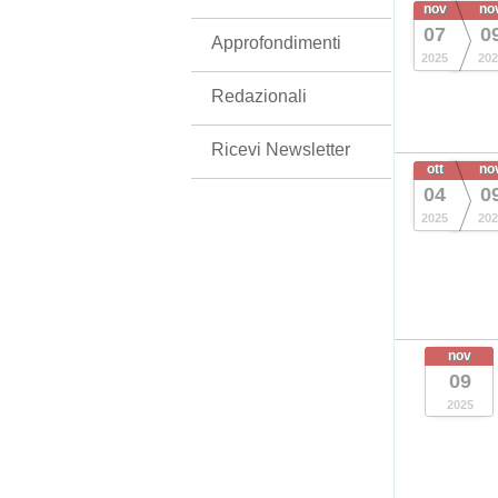
nov
no
07
0
Approfondimenti
2025
202
Redazionali
Ricevi Newsletter
ott
no
04
0
2025
202
nov
09
2025