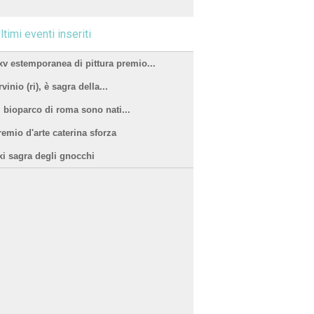
ltimi eventi inseriti
xv estemporanea di pittura premio...
vinio (ri), è sagra della...
l bioparco di roma sono nati...
remio d'arte caterina sforza
xi sagra degli gnocchi