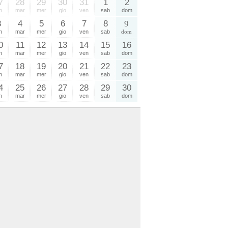
7
28
29
30
31
1
2
n
mar
mer
gio
ven
sab
dom
3
4
5
6
7
8
9
n
mar
mer
gio
ven
sab
dom
0
11
12
13
14
15
16
n
mar
mer
gio
ven
sab
dom
7
18
19
20
21
22
23
n
mar
mer
gio
ven
sab
dom
4
25
26
27
28
29
30
n
mar
mer
gio
ven
sab
dom