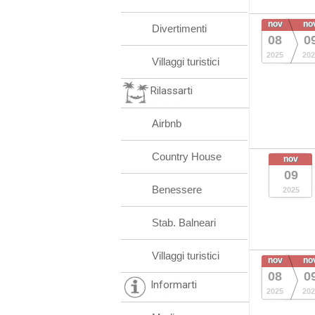
nov
no
Divertimenti
08
0
2025
202
Villaggi turistici
Rilassarti
Airbnb
Country House
nov
09
Benessere
2025
Stab. Balneari
Villaggi turistici
nov
no
08
0
Informarti
2025
202