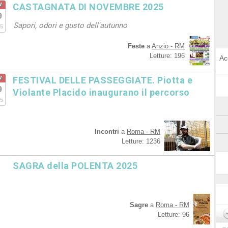
v
CASTAGNATA DI NOVEMBRE 2025
9
Sapori, odori e gusto dell'autunno
5
Feste
a
Anzio - RM
Letture: 196
Ac
v
FESTIVAL DELLE PASSEGGIATE. Piotta e
9
Violante Placido inaugurano il percorso
5
Incontri
a
Roma - RM
Letture: 1236
SAGRA della POLENTA 2025
Sagre
a
Roma - RM
Letture: 96