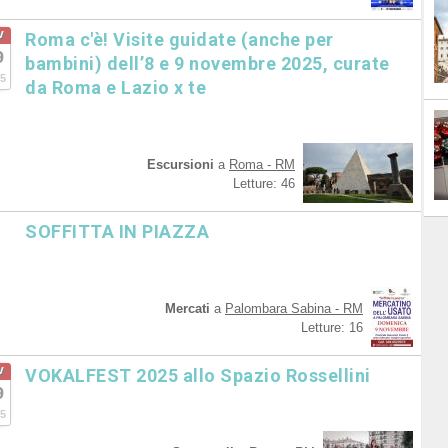
v
Roma c'è! Visite guidate (anche per
9
bambini) dell’8 e 9 novembre 2025, curate
5
da Roma e Lazio x te
Escursioni
a
Roma - RM
Letture: 46
SOFFITTA IN PIAZZA
Mercati
a
Palombara Sabina - RM
Letture: 16
v
VOKALFEST 2025 allo Spazio Rossellini
9
5