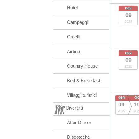
Hotel
nov
09
Campeggi
2025
Ostelli
Airbnb
nov
09
Country House
2025
Bed & Breakfast
Villaggi turistici
gen
di
09
1
Divertirti
2025
202
After Dinner
Discoteche