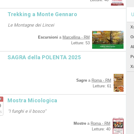
Trekking a Monte Gennaro
U
Le Montagne dei Lincei
X
Or
Escursioni
a
Marcellina - RM
Letture: 53
A
SAGRA della POLENTA 2025
P
X
Sagre
a
Roma - RM
Letture: 61
v
Mostra Micologica
9
"I funghi e il bosco"
5
Mostre
a
Roma - RM
Letture: 40