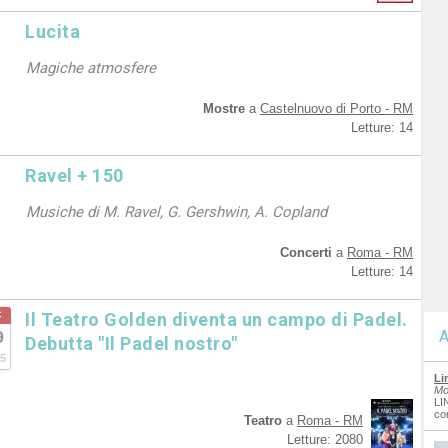
Lucita
Magiche atmosfere
Mostre
a
Castelnuovo di Porto - RM
Letture: 14
Ravel + 150
Musiche di M. Ravel, G. Gershwin, A. Copland
Concerti
a
Roma - RM
Letture: 14
c
Il Teatro Golden diventa un campo di Padel.
9
A
Debutta "Il Padel nostro"
5
Li
Mo
LI
co
Teatro
a
Roma - RM
Letture: 2080