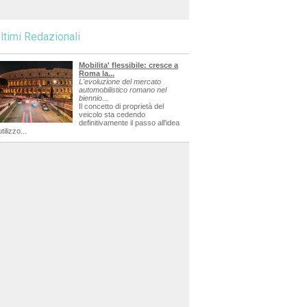
ltimi Redazionali
Mobilita' flessibile: cresce a
Roma la...
L'evoluzione del mercato
automobilistico romano nel
biennio...
Il concetto di proprietà del
veicolo sta cedendo
definitivamente il passo all'idea
utilizzo...