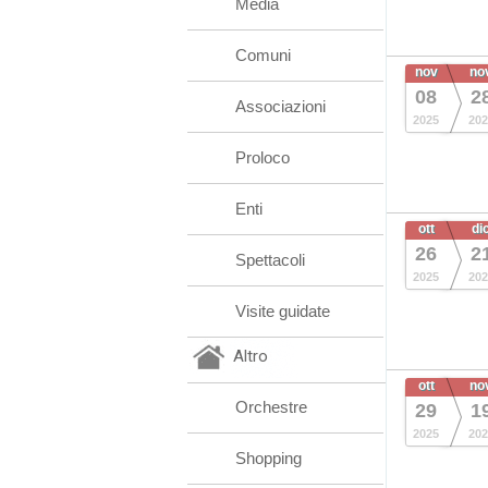
Media
Comuni
nov
no
08
2
Associazioni
2025
202
Proloco
Enti
ott
di
26
2
Spettacoli
2025
202
Visite guidate
Altro
ott
no
Orchestre
29
1
2025
202
Shopping