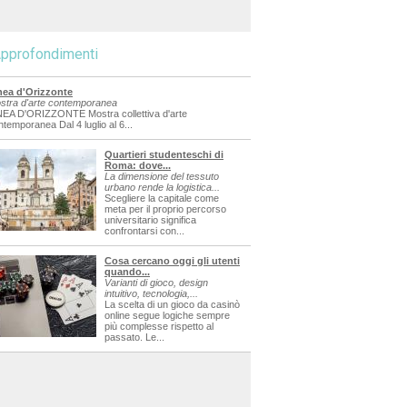
pprofondimenti
nea d'Orizzonte
stra d'arte contemporanea
NEA D'ORIZZONTE Mostra collettiva d'arte
ntemporanea Dal 4 luglio al 6...
Quartieri studenteschi di
Roma: dove...
La dimensione del tessuto
urbano rende la logistica...
Scegliere la capitale come
meta per il proprio percorso
universitario significa
confrontarsi con...
Cosa cercano oggi gli utenti
quando...
Varianti di gioco, design
intuitivo, tecnologia,...
La scelta di un gioco da casinò
online segue logiche sempre
più complesse rispetto al
passato. Le...