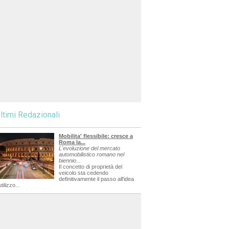
ltimi Redazionali
Mobilita' flessibile: cresce a
Roma la...
L'evoluzione del mercato
automobilistico romano nel
biennio...
Il concetto di proprietà del
veicolo sta cedendo
definitivamente il passo all'idea
utilizzo...