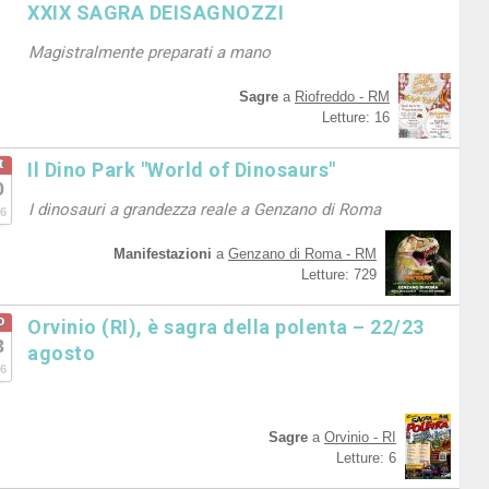
XXIX SAGRA DEISAGNOZZI
Magistralmente preparati a mano
Sagre
a
Riofreddo - RM
Letture: 16
t
Il Dino Park "World of Dinosaurs"
0
I dinosauri a grandezza reale a Genzano di Roma
6
Manifestazioni
a
Genzano di Roma - RM
Letture: 729
o
Orvinio (RI), è sagra della polenta – 22/23
3
agosto
6
Sagre
a
Orvinio - RI
Letture: 6