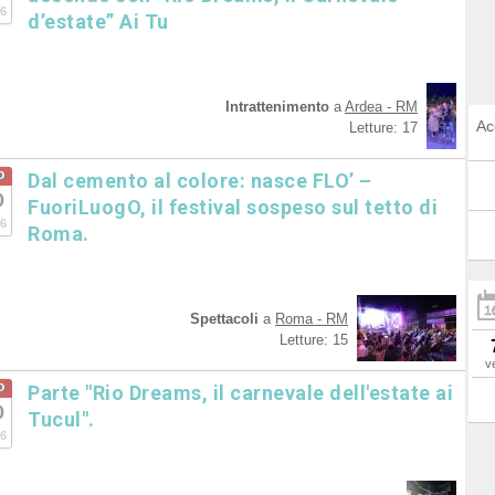
6
d’estate” Ai Tu
Intrattenimento
a
Ardea - RM
Ac
Letture: 17
o
Dal cemento al colore: nasce FLO’ –
0
FuoriLuogO, il festival sospeso sul tetto di
6
Roma.
Spettacoli
a
Roma - RM
Letture: 15
v
o
Parte "Rio Dreams, il carnevale dell'estate ai
0
Tucul".
6