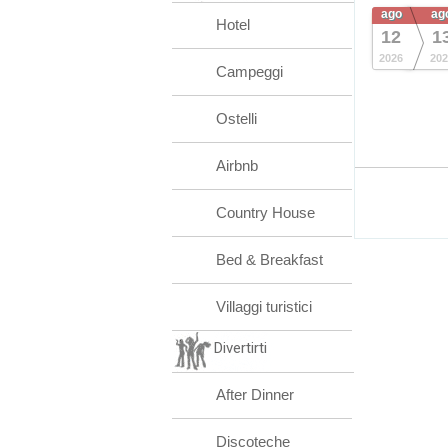
ago
ag
Hotel
12
1
2026
202
Campeggi
Ostelli
Airbnb
Country House
Bed & Breakfast
Villaggi turistici
Divertirti
After Dinner
Discoteche