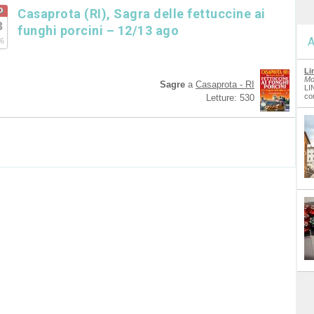
o
Casaprota (RI), Sagra delle fettuccine ai
3
funghi porcini – 12/13 ago
A
6
Li
Mo
Sagre
a
Casaprota - RI
LI
co
Letture: 530