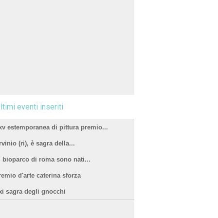
ltimi eventi inseriti
xv estemporanea di pittura premio...
vinio (ri), è sagra della...
l bioparco di roma sono nati...
remio d'arte caterina sforza
xi sagra degli gnocchi