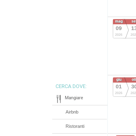
mag
se
09
1
2026
202
giu
ot
CERCA DOVE:
01
3
2026
202
Mangiare
Airbnb
Ristoranti