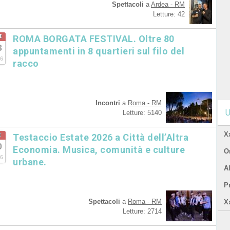
Spettacoli
a
Ardea - RM
Letture: 42
t
ROMA BORGATA FESTIVAL. Oltre 80
3
appuntamenti in 8 quartieri sul filo del
6
racco
Incontri
a
Roma - RM
U
Letture: 5140
X
t
Testaccio Estate 2026 a Città dell’Altra
0
Economia. Musica, comunità e culture
Or
6
urbane.
A
P
Spettacoli
a
Roma - RM
X
Letture: 2714