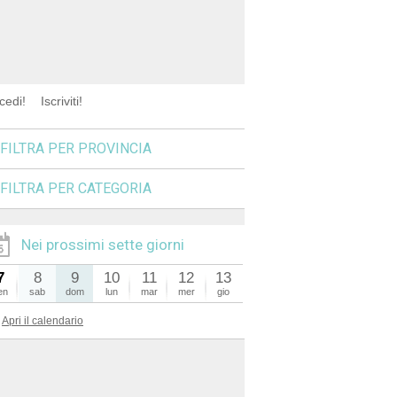
cedi!
Iscriviti!
FILTRA PER PROVINCIA
FILTRA PER CATEGORIA
Nei prossimi sette giorni
7
8
9
10
11
12
13
en
sab
dom
lun
mar
mer
gio
Apri il calendario