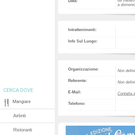
da sabato
Data:
a domenic
Intrattenimenti:
Info Sul Luogo:
Organizzazione:
Non defini
Referente:
Non defini
CERCA DOVE:
E-Mail:
Contatta i
Mangiare
Telefono:
Airbnb
Ristoranti