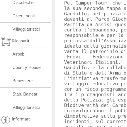
Discoteche
Pet Camper Tour, che i
la sua seconda tappa s
Gandolfo, nel piazzale
Divertimenti
davanti al Parco Gioch
Partita da Assisi ques
Villaggi turistici
contro l’abbandono, pe
responsabile e per la 
promossa dall'Associaz
Rilassarti
ideata dalla giornalis
vanta il patrocinio di
Airbnb
Fnovi - Federazione N
Veterinari Italiani, 
Country House
Gandolfo, e la collabo
di Stato e dell’Arma d
L'iniziativa trasforme
Benessere
villaggio educativo pe
con un ricco programma
Stab. Balneari
Tra i protagonisti anc
della Polizia, gli esp
Biodiversità dei Carab
Villaggi turistici
coinvolgeranno il pubb
dimostrative sulla pre
Informarti
incidenti, sul corrett
animali in auto e sull