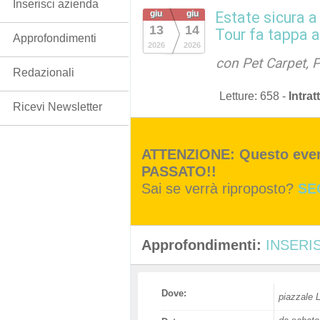
Inserisci azienda
giu
giu
Estate sicura a
13
14
Tour fa tappa 
Approfondimenti
2026
2026
con Pet Carpet, P
Redazionali
Letture:
658
-
Intra
Ricevi Newsletter
ATTENZIONE: Questo event
PASSATO!!
Sai se verrà riproposto?
SE
Approfondimenti:
INSERIS
Dove:
piazzale 