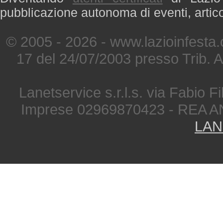
pubblicazione autonoma di eventi, artic
© 2005 - 2026 - www.lazioinfesta
17 del 24/07/2003 presso Trib. 
Lanetservice s.r.l.s. via Fabio Fi
Imprese 02969870423 - REA A
LAN