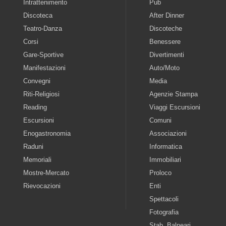
Intrattenimento
Pub
Discoteca
After Dinner
Teatro-Danza
Discoteche
Corsi
Benessere
Gare-Sportive
Divertimenti
Manifestazioni
Auto/Moto
Convegni
Media
Riti-Religiosi
Agenzie Stampa
Reading
Viaggi Escursioni
Escursioni
Comuni
Enogastronomia
Associazioni
Raduni
Informatica
Memoriali
Immobiliari
Mostre-Mercato
Proloco
Rievocazioni
Enti
Spettacoli
Fotografia
Stab. Balneari