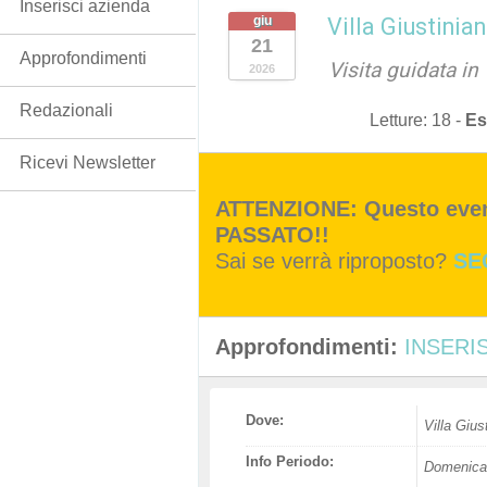
Inserisci azienda
giu
Villa Giustini
21
Approfondimenti
Visita guidata in
2026
Redazionali
Letture:
18
-
Es
Ricevi Newsletter
ATTENZIONE: Questo event
PASSATO!!
Sai se verrà riproposto?
SE
Approfondimenti:
INSERIS
Dove:
Villa Gius
Info Periodo:
Domenica