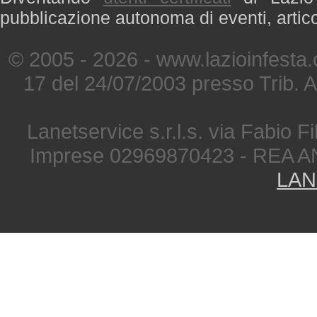
pubblicazione autonoma di eventi, artic
© 2005 - 2026 - www.lazioinfesta
17 del 24/07/2003 presso Trib. 
Lanetservice s.r.l.s. via Fabio Fi
Imprese 02969870423 - REA A
LAN