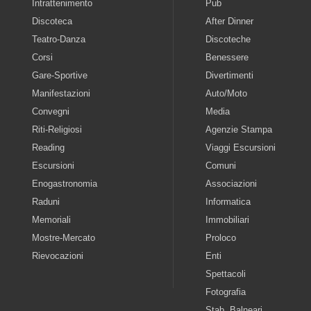
Intrattenimento
Pub
Discoteca
After Dinner
Teatro-Danza
Discoteche
Corsi
Benessere
Gare-Sportive
Divertimenti
Manifestazioni
Auto/Moto
Convegni
Media
Riti-Religiosi
Agenzie Stampa
Reading
Viaggi Escursioni
Escursioni
Comuni
Enogastronomia
Associazioni
Raduni
Informatica
Memoriali
Immobiliari
Mostre-Mercato
Proloco
Rievocazioni
Enti
Spettacoli
Fotografia
Stab. Balneari