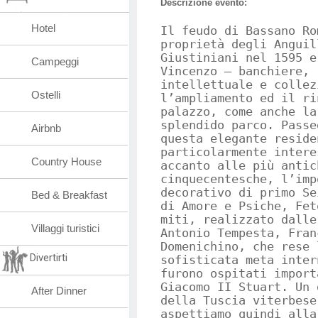
Descrizione evento:
Hotel
Il feudo di Bassano Ro
proprietà degli Anguil
Giustiniani nel 1595 e
Campeggi
Vincenzo – banchiere, 
intellettuale e collez
Ostelli
l’ampliamento ed il ri
palazzo, come anche la
splendido parco. Passe
Airbnb
questa elegante reside
particolarmente intere
Country House
accanto alle più antic
cinquecentesche, l’imp
decorativo di primo Se
Bed & Breakfast
di Amore e Psiche, Fet
miti, realizzato dalle
Villaggi turistici
Antonio Tempesta, Fran
Domenichino, che rese 
Divertirti
sofisticata meta inter
furono ospitati import
Giacomo II Stuart. Un 
After Dinner
della Tuscia viterbese
aspettiamo quindi alla