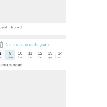
cedi!
Iscriviti!
Nei prossimi sette giorni
8
9
10
11
12
13
14
ab
dom
lun
mar
mer
gio
ven
Apri il calendario