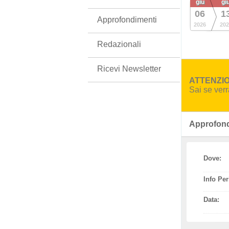
giu
gi
06
1
Approfondimenti
2026
202
Redazionali
Ricevi Newsletter
ATTENZION
Sai se ver
Approfond
Dove:
Info Per
Data: