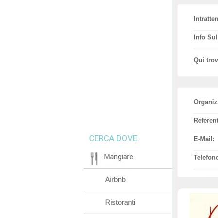
Intratte
Info Su
Qui tro
Organiz
Referent
CERCA DOVE:
E-Mail:
Mangiare
Telefon
Airbnb
Ristoranti