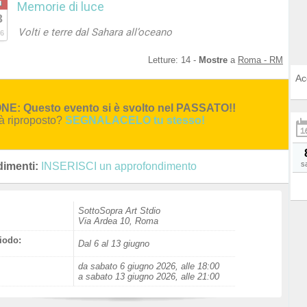
u
Memorie di luce
3
Volti e terre dal Sahara all’oceano
6
Letture:
14
-
Mostre
a
Roma - RM
Ac
E: Questo evento si è svolto nel PASSATO!!
rà riproposto?
SEGNALACELO tu stesso!
s
imenti:
INSERISCI un approfondimento
SottoSopra Art Stdio
Via Ardea 10, Roma
iodo:
Dal 6 al 13 giugno
da sabato 6 giugno 2026, alle 18:00
a sabato 13 giugno 2026, alle 21:00