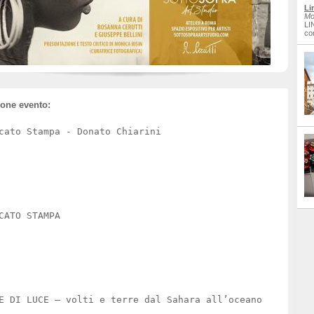
Li
Mo
LI
co
ione evento:
cato Stampa - Donato Chiarini
CATO STAMPA
E DI LUCE – volti e terre dal Sahara all’oceano