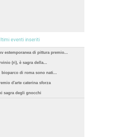
ltimi eventi inseriti
xv estemporanea di pittura premio...
vinio (ri), è sagra della...
l bioparco di roma sono nati...
remio d'arte caterina sforza
xi sagra degli gnocchi