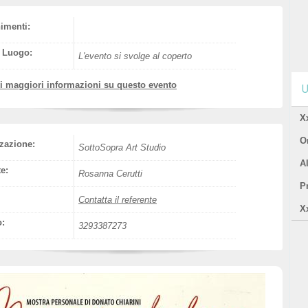
nimenti:
l Luogo:
L'evento si svolge al coperto
vi maggiori informazioni su questo evento
U
X
Or
zazione:
SottoSopra Art Studio
A
e:
Rosanna Cerutti
P
Contatta il referente
X
o:
3293387273