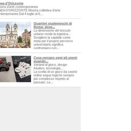
nea d'Orizzonte
stra d'arte contemporanea
NEA D'ORIZZONTE Mostra collettiva d'arte
ntemporanea Dal 4 luglio al 6...
Quartieri studenteschi di
Roma: dove...
La dimensione del tessuto
urbano rende la logistica...
Scegliere la capitale come
meta per il proprio percorso
universitario significa
confrontarsi con...
Cosa cercano oggi gli utenti
quando...
Varianti di gioco, design
intuitivo, tecnologia,...
La scelta di un gioco da casinò
online segue logiche sempre
più complesse rispetto al
passato. Le...