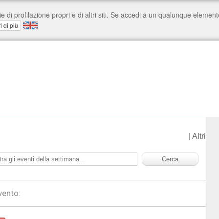
|
Altri
vento: