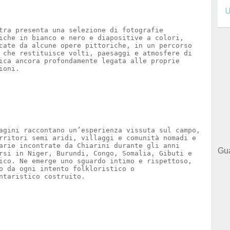
U
tra presenta una selezione di fotografie
iche in bianco e nero e diapositive a colori,
cate da alcune opere pittoriche, in un percorso
 che restituisce volti, paesaggi e atmosfere di
ica ancora profondamente legata alle proprie
ioni.
agini raccontano un’esperienza vissuta sul campo,
rritori semi aridi, villaggi e comunità nomadi e
arie incontrate da Chiarini durante gli anni
Gua
rsi in Niger, Burundi, Congo, Somalia, Gibuti e
ico. Ne emerge uno sguardo intimo e rispettoso,
o da ogni intento folkloristico o
ntaristico costruito.