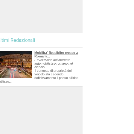
ltimi Redazionali
Mobilita' flessibile: cresce a
Roma la...
L'evoluzione del mercato
automobilistico romano nel
biennio...
Il concetto di proprietà del
veicolo sta cedendo
definitivamente il passo all'idea
utilizzo...