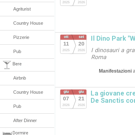
2025
2026
Agriturist
Country House
Pizzerie
ott
set
Il Dino Park "
11
20
I dinosauri a gr
2025
2026
Pub
Roma
Bere
Manifestazioni
Airbnb
Country House
giu
giu
La giovane cre
07
21
De Sanctis c
2026
2026
Pub
After Dinner
Dormire