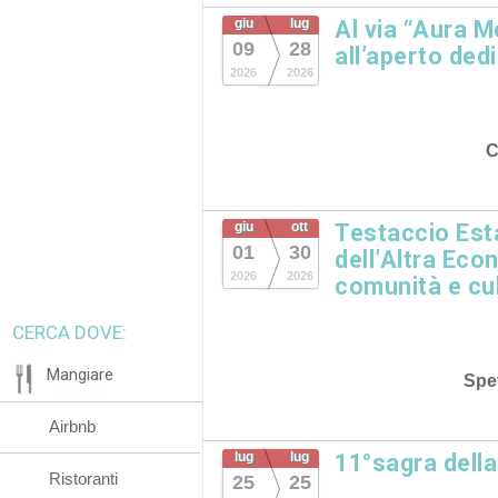
giu
lug
Al via “Aura M
09
28
all’aperto dedi
2026
2026
C
giu
ott
Testaccio Esta
01
30
dell’Altra Eco
2026
2026
comunità e cu
CERCA DOVE:
Mangiare
Spet
Airbnb
lug
lug
11°sagra dell
Ristoranti
25
25