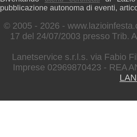
pubblicazione autonoma di eventi, artic
© 2005 - 2026 - www.lazioinfesta
17 del 24/07/2003 presso Trib. 
Lanetservice s.r.l.s. via Fabio Fi
Imprese 02969870423 - REA A
LAN