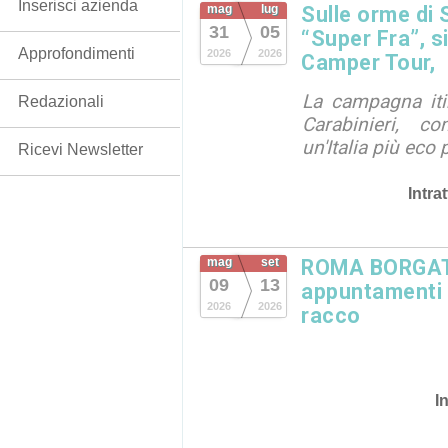
Inserisci azienda
mag
lug
Sulle orme di 
31
05
“Super Fra”, s
Approfondimenti
2026
2026
Camper Tour,
La campagna iti
Redazionali
Carabinieri, c
un'Italia più eco 
Ricevi Newsletter
Intra
mag
set
ROMA BORGATA
09
13
appuntamenti in
2026
2026
racco
I