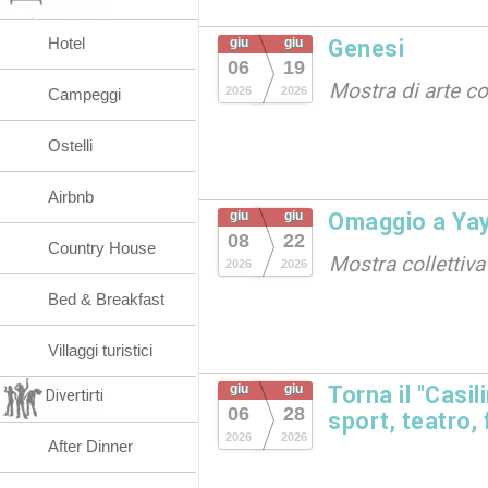
Hotel
giu
giu
Genesi
06
19
Mostra di arte 
2026
2026
Campeggi
Ostelli
Airbnb
giu
giu
Omaggio a Ya
08
22
Country House
Mostra collettiva
2026
2026
Bed & Breakfast
Villaggi turistici
giu
giu
Torna il "Casi
Divertirti
06
28
sport, teatro,
2026
2026
After Dinner