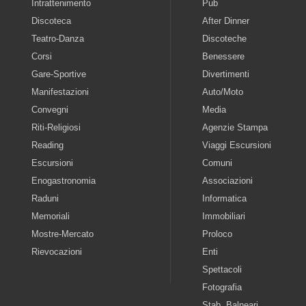
Intrattenimento
Pub
Discoteca
After Dinner
Teatro-Danza
Discoteche
Corsi
Benessere
Gare-Sportive
Divertimenti
Manifestazioni
Auto/Moto
Convegni
Media
Riti-Religiosi
Agenzie Stampa
Reading
Viaggi Escursioni
Escursioni
Comuni
Enogastronomia
Associazioni
Raduni
Informatica
Memoriali
Immobiliari
Mostre-Mercato
Proloco
Rievocazioni
Enti
Spettacoli
Fotografia
Stab. Balneari