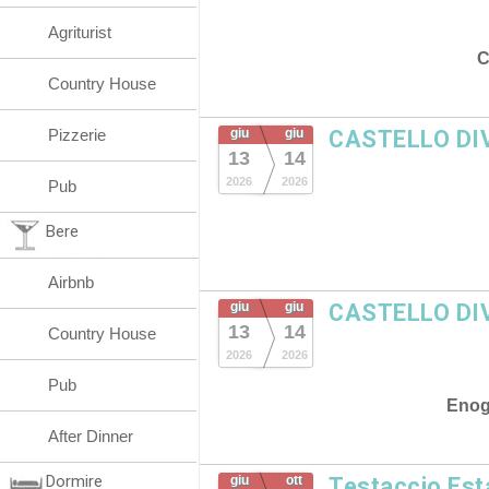
Agriturist
C
Country House
Pizzerie
giu
giu
CASTELLO DI
13
14
2026
2026
Pub
Bere
Airbnb
giu
giu
CASTELLO DI
13
14
Country House
2026
2026
Pub
Enog
After Dinner
Dormire
giu
ott
Testaccio Esta