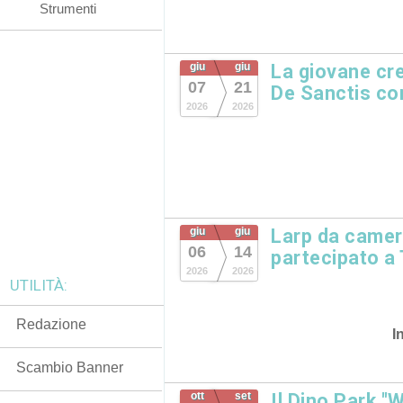
Strumenti
giu
giu
La giovane cre
07
21
De Sanctis c
2026
2026
giu
giu
Larp da camera
06
14
partecipato a 
2026
2026
UTILITÀ:
Redazione
I
Scambio Banner
ott
set
Il Dino Park "