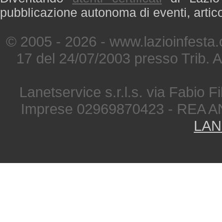
pubblicazione autonoma di eventi, artic
© 2005 - 2026 - www.lazioinfesta
17 del 24/07/2003 presso Trib. 
Lanetservice s.r.l.s. via Fabio Fi
Imprese 02969870423 - REA A
LAN