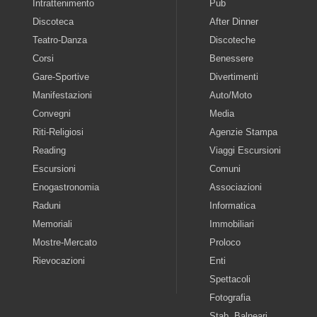
Intrattenimento
Pub
Discoteca
After Dinner
Teatro-Danza
Discoteche
Corsi
Benessere
Gare-Sportive
Divertimenti
Manifestazioni
Auto/Moto
Convegni
Media
Riti-Religiosi
Agenzie Stampa
Reading
Viaggi Escursioni
Escursioni
Comuni
Enogastronomia
Associazioni
Raduni
Informatica
Memoriali
Immobiliari
Mostre-Mercato
Proloco
Rievocazioni
Enti
Spettacoli
Fotografia
Stab. Balneari