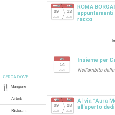
mag
set
ROMA BORGATA
09
13
appuntamenti in
2026
2026
racco
I
giu
Insieme per C
14
Nell'ambito dell
2026
CERCA DOVE:
Mangiare
Airbnb
giu
lug
Al via “Aura M
09
28
all’aperto dedi
Ristoranti
2026
2026