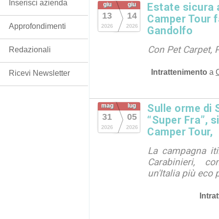
Inserisci azienda
giu
giu
Estate sicura 
13
14
Camper Tour f
Approfondimenti
2026
2026
Gandolfo
Con Pet Carpet, P
Redazionali
Intrattenimento
a
Ricevi Newsletter
mag
lug
Sulle orme di 
31
05
“Super Fra”, s
2026
2026
Camper Tour,
La campagna iti
Carabinieri, c
un'Italia più eco 
Intra