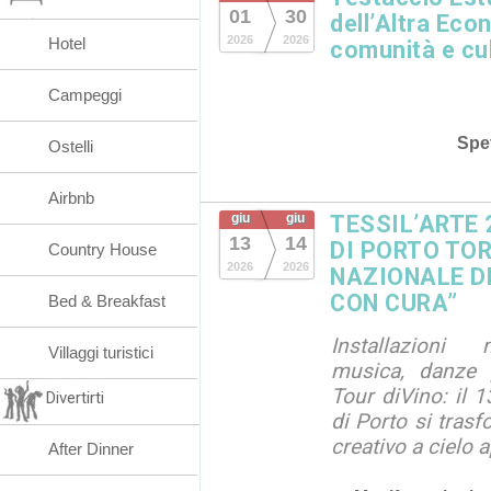
01
30
dell’Altra Eco
2026
2026
Hotel
comunità e cu
Campeggi
Spet
Ostelli
Airbnb
giu
giu
TESSIL’ARTE
13
14
DI PORTO TOR
Country House
2026
2026
NAZIONALE D
CON CURA”
Bed & Breakfast
Installazioni 
Villaggi turistici
musica, danze p
Tour diVino: il 
Divertirti
di Porto si trasf
creativo a cielo a
After Dinner