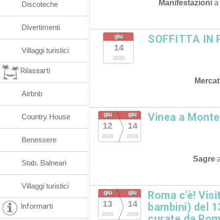
Manifestazioni
Discoteche
Divertimenti
giu
SOFFITTA IN
14
Villaggi turistici
2026
Rilassarti
Mercat
Airbnb
giu
giu
Vinea a Monte
Country House
12
14
2026
2026
Benessere
Sagre
Stab. Balneari
Villaggi turistici
giu
giu
Roma c'è! Visi
13
14
bambini) del 1
Informarti
2026
2026
curate da Rom