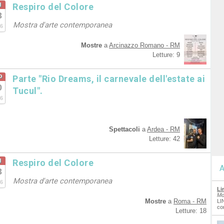
g
Respiro del Colore
3
Mostra d'arte contemporanea
6
Mostre
a
Arcinazzo Romano - RM
Letture: 9
o
Parte "Rio Dreams, il carnevale dell'estate ai
0
Tucul".
6
Spettacoli
a
Ardea - RM
Letture: 42
g
Respiro del Colore
A
3
Mostra d'arte contemporanea
6
Li
Mo
Mostre
a
Roma - RM
LI
co
Letture: 18