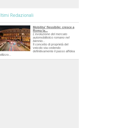
ltimi Redazionali
Mobilita' flessibile: cresce a
Roma la...
L'evoluzione del mercato
automobilistico romano nel
biennio...
Il concetto di proprietà del
veicolo sta cedendo
definitivamente il passo all'idea
utilizzo...