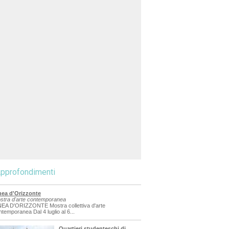
pprofondimenti
nea d'Orizzonte
stra d'arte contemporanea
NEA D'ORIZZONTE Mostra collettiva d'arte
ntemporanea Dal 4 luglio al 6...
Quartieri studenteschi di