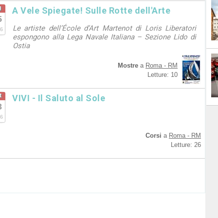
g
A Vele Spiegate! Sulle Rotte dell'Arte
5
Le artiste dell’École d’Art Martenot di Loris Liberatori
6
espongono alla Lega Navale Italiana – Sezione Lido di
Ostia
Mostre
a
Roma - RM
Letture: 10
t
VIVI - Il Saluto al Sole
3
6
Corsi
a
Roma - RM
Letture: 26