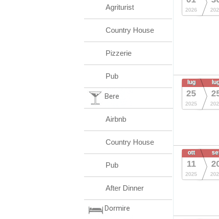
Agriturist
2026
202
Country House
Pizzerie
Pub
lug
lu
25
2
Bere
2025
202
Airbnb
Country House
ott
se
11
2
Pub
2025
202
After Dinner
Dormire