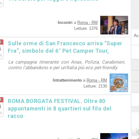
6
Incontri
a
Roma - RM
Letture: 1376
Ac
g
Sulle orme di San Francesco arriva “Super
5
Fra”, simbolo del 6° Pet Camper Tour,
6
La campagna itinerante con Anas, Polizia, Carabinieri,
contro l'abbandono e per un'Italia più eco pet-friendly
Intrattenimento
a
Roma - RM
Letture: 2130
t
ROMA BORGATA FESTIVAL. Oltre 80
3
appuntamenti in 8 quartieri sul filo del
6
racco