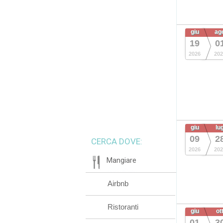
giu
ag
19
0
2026
202
giu
lu
09
2
CERCA DOVE:
2026
202
Mangiare
Airbnb
Ristoranti
giu
ot
01
3