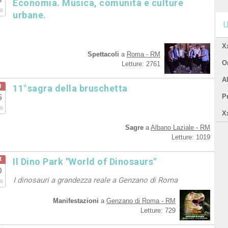
Economia. Musica, comunità e culture
6
urbane.
U
X
Spettacoli
a
Roma - RM
Or
Letture: 2761
A
g
11°sagra della bruschetta
5
P
6
X
Sagre
a
Albano Laziale - RM
Letture: 1019
t
Il Dino Park "World of Dinosaurs"
0
I dinosauri a grandezza reale a Genzano di Roma
6
Manifestazioni
a
Genzano di Roma - RM
Letture: 729