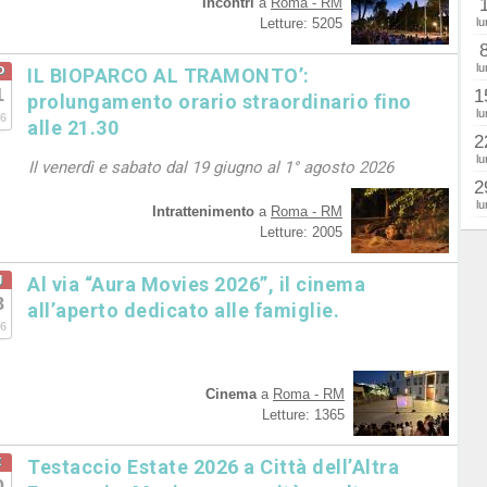
Incontri
a
Roma - RM
Letture: 5205
lu
lu
o
IL BIOPARCO AL TRAMONTO’:
1
1
prolungamento orario straordinario fino
lu
6
alle 21.30
2
lu
Il venerdì e sabato dal 19 giugno al 1° agosto 2026
2
lu
Intrattenimento
a
Roma - RM
Letture: 2005
g
Al via “Aura Movies 2026”, il cinema
8
all’aperto dedicato alle famiglie.
6
Cinema
a
Roma - RM
Letture: 1365
t
Testaccio Estate 2026 a Città dell’Altra
0