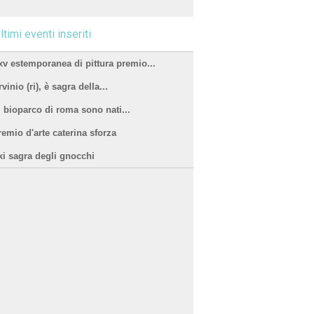
ltimi eventi inseriti
xv estemporanea di pittura premio...
vinio (ri), è sagra della...
l bioparco di roma sono nati...
remio d'arte caterina sforza
xi sagra degli gnocchi