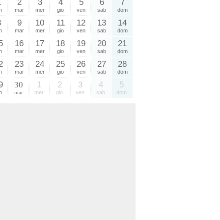
1
2
3
4
5
6
7
n
mar
mer
gio
ven
sab
dom
8
9
10
11
12
13
14
n
mar
mer
gio
ven
sab
dom
5
16
17
18
19
20
21
n
mar
mer
gio
ven
sab
dom
2
23
24
25
26
27
28
n
mar
mer
gio
ven
sab
dom
9
30
1
2
3
4
5
n
mar
mer
gio
ven
sab
dom