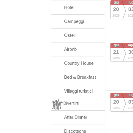
giu
lu
Hotel
20
0
2026
202
Campeggi
Ostelli
giu
ag
Airbnb
21
3
2026
202
Country House
Bed & Breakfast
Villaggi turistici
giu
lu
20
0
Divertirti
2026
202
After Dinner
Discoteche