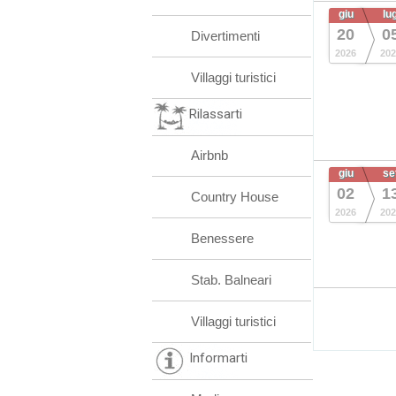
giu
lu
20
0
Divertimenti
2026
202
Villaggi turistici
Rilassarti
Airbnb
giu
se
02
1
Country House
2026
202
Benessere
Stab. Balneari
Villaggi turistici
Informarti