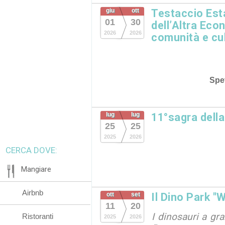
giu
ott
Testaccio Esta
01
30
dell’Altra Eco
2026
2026
comunità e cu
Spet
lug
lug
11°sagra dell
25
25
2025
2026
CERCA DOVE:
Mangiare
Airbnb
ott
set
Il Dino Park "
11
20
I dinosauri a gr
Ristoranti
2025
2026