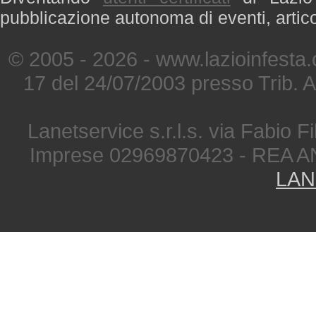
pubblicazione autonoma di eventi, artic
© 2005 - 2026 - www.lazioinfesta
17 del 24/07/2003 presso Trib. 
Lanetservice s.r.l.s. via Fabio Fi
Imprese 02969870423 - REA A
LAN