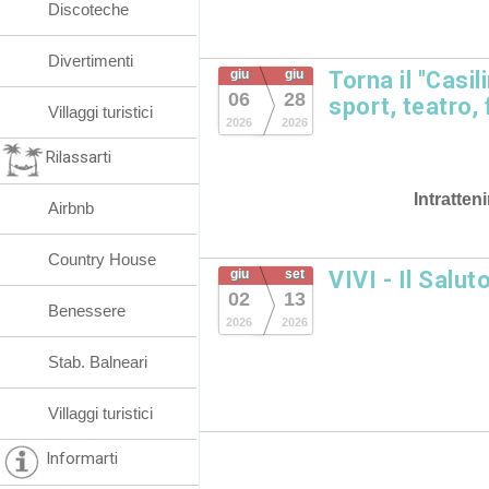
Discoteche
Divertimenti
giu
giu
Torna il "Casi
06
28
sport, teatro,
Villaggi turistici
2026
2026
Rilassarti
Intratten
Airbnb
Country House
giu
set
VIVI - Il Salut
02
13
Benessere
2026
2026
Stab. Balneari
Villaggi turistici
Informarti