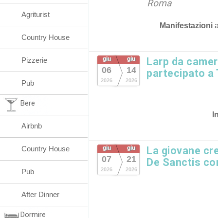
Roma
Agriturist
Manifestazioni
Country House
giu
giu
Larp da camera
Pizzerie
06
14
partecipato a 
2026
2026
Pub
Bere
I
Airbnb
Country House
giu
giu
La giovane cre
07
21
De Sanctis c
2026
2026
Pub
After Dinner
Dormire