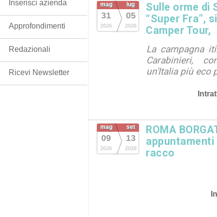
Inserisci azienda
mag
lug
Sulle orme di 
31
05
“Super Fra”, s
Approfondimenti
2026
2026
Camper Tour,
La campagna iti
Redazionali
Carabinieri, c
un'Italia più eco 
Ricevi Newsletter
Intra
mag
set
ROMA BORGATA
09
13
appuntamenti in
2026
2026
racco
I