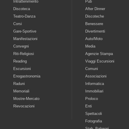
Intrattenimento
Pub
Discoteca
After Dinner
Teatro-Danza
Discoteche
Corsi
Benessere
Gare-Sportive
Divertimenti
Manifestazioni
Auto/Moto
Convegni
Media
Riti-Religiosi
Agenzie Stampa
Reading
Viaggi Escursioni
Escursioni
Comuni
Enogastronomia
Associazioni
Raduni
Informatica
Memoriali
Immobiliari
Mostre-Mercato
Proloco
Rievocazioni
Enti
Spettacoli
Fotografia
Stab. Balneari