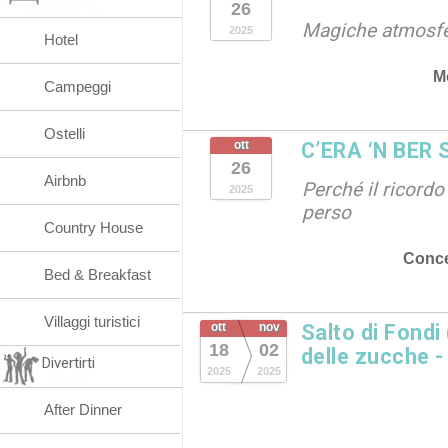
26
Magiche atmosf
2025
Hotel
M
Campeggi
Ostelli
ott
C’ERA ‘N BER
26
Airbnb
Perché il ricordo
2025
perso
Country House
Conce
Bed & Breakfast
Villaggi turistici
ott
nov
Salto di Fondi 
18
02
delle zucche -
Divertirti
2025
2025
After Dinner