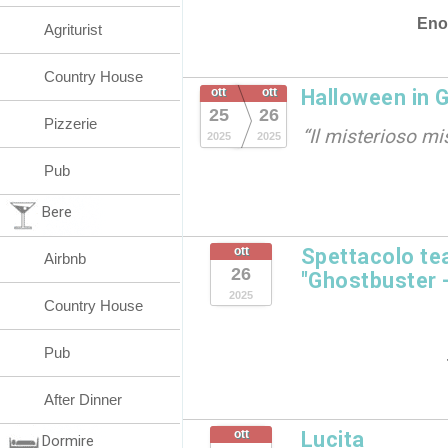
Eno
Agriturist
Country House
ott
ott
Halloween in G
25
26
Pizzerie
“Il misterioso mi
2025
2025
Pub
Bere
ott
Spettacolo tea
Airbnb
26
"Ghostbuster 
2025
Country House
Pub
After Dinner
ott
Lucita
Dormire