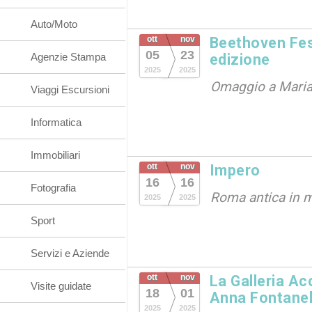
Auto/Moto
ott
nov
Beethoven Fes
05
23
Agenzie Stampa
edizione
2025
2025
Omaggio a Maria
Viaggi Escursioni
Informatica
Immobiliari
ott
nov
Impero
16
16
Fotografia
Roma antica in 
2025
2025
Sport
Servizi e Aziende
ott
nov
La Galleria A
Visite guidate
18
01
Anna Fontanel
2025
2025