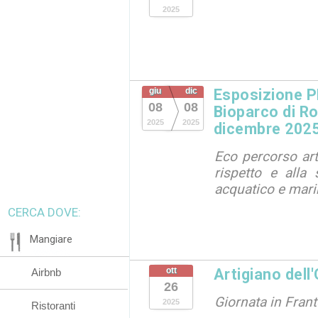
2025
giu
dic
Esposizione 
08
08
Bioparco di Ro
2025
2025
dicembre 202
Eco percorso arti
rispetto e alla 
acquatico e mar
CERCA DOVE:
Mangiare
ott
Artigiano dell
Airbnb
26
Giornata in Frant
2025
Ristoranti