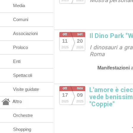
Mostra personale
2025
2025
Media
Comuni
Associazioni
ott
set
Il Dino Park "
11
20
I dinosauri a gr
Proloco
2025
2026
Roma
Enti
Manifestazioni
Spettacoli
ott
nov
L'amore è ciec
Visite guidate
17
09
vede benissimo
Altro
2025
2025
"Coppie"
Orchestre
Shopping