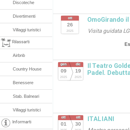
Discoteche
Divertimenti
ott
OmoGirando il
26
Villaggi turistici
Visita guidata L
2025
Rilassarti
Es
Airbnb
gen
dic
Il Teatro Gold
Country House
09
19
Padel. Debutta
2025
2025
Benessere
Stab. Balneari
Villaggi turistici
ott
ott
ITALIANI
Informarti
01
30