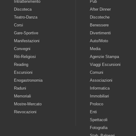
Intrattenimento
Pub
Discoteca
After Dinner
Teatro-Danza
Discoteche
Corsi
Benessere
Gare-Sportive
Divertimenti
Manifestazioni
Auto/Moto
Convegni
Media
Riti-Religiosi
Agenzie Stampa
Reading
Viaggi Escursioni
Escursioni
Comuni
Enogastronomia
Associazioni
Raduni
Informatica
Memoriali
Immobiliari
Mostre-Mercato
Proloco
Rievocazioni
Enti
Spettacoli
Fotografia
Stab. Balneari