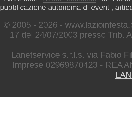
pubblicazione autonoma di eventi, artic
© 2005 - 2026 - www.lazioinfesta
17 del 24/07/2003 presso Trib. 
Lanetservice s.r.l.s. via Fabio Fi
Imprese 02969870423 - REA A
LAN